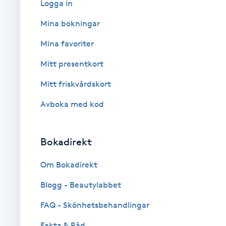
Logga in
Babylights
Mina bokningar
Mina favoriter
Balayage
Mitt presentkort
Bambumassage
Mitt friskvårdskort
Avboka med kod
Barber
Barnklippning
Bokadirekt
BIAB
Om Bokadirekt
Blogg - Beautylabbet
Blowout
FAQ - Skönhetsbehandlingar
Bottenfärg
Fakta & Råd