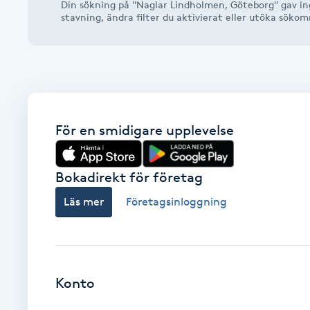
Din sökning på "Naglar Lindholmen, Göteborg" gav ing
Alternativmedicin
stavning, ändra filter du aktivierat eller utöka söko
Andningsmassage
Ansiktslyft utan kirurgi
För en smidigare upplevelse
Aromamassage
Ashtanga Yoga
Bokadirekt för företag
Läs mer
Företagsinloggning
Ayurveda
Ayurvedisk Massage
Konto
Ansiktsbehandling djuprengörande
B