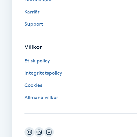
Karriär
Brynformning
Support
Brynfärgning
Villkor
Brynplockning
Etisk policy
Bröllopsuppsättning
Integritetspolicy
C
Cookies
Celluliter
Allmäna villkor
Coachning
Color correction