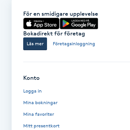
Babylights
För en smidigare upplevelse
Balayage
Bokadirekt för företag
Läs mer
Företagsinloggning
Bambumassage
Barber
Konto
Barnklippning
Logga in
BIAB
Mina bokningar
Blowout
Mina favoriter
Mitt presentkort
Bottenfärg