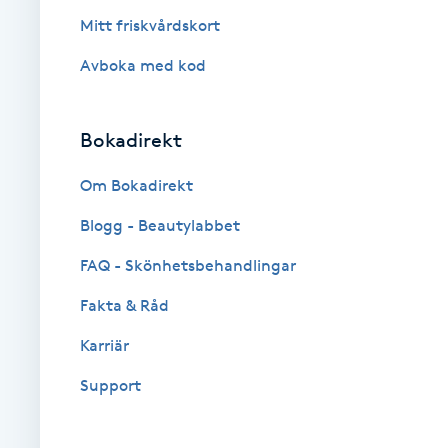
Mitt friskvårdskort
Brynformning
Avboka med kod
Brynfärgning
Bokadirekt
Brynplockning
Om Bokadirekt
Bröllopsuppsättning
Blogg - Beautylabbet
C
FAQ - Skönhetsbehandlingar
Celluliter
Fakta & Råd
Karriär
Coachning
Support
Color correction