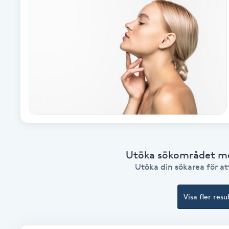
Alternativmedicin
Andningsmassage
Ansiktslyft utan kirurgi
Aromamassage
Ashtanga Yoga
Ayurveda
Utöka sökområdet med
Utöka din sökarea för att
Ayurvedisk Massage
Visa fler resu
Ansiktsbehandling djuprengörande
B