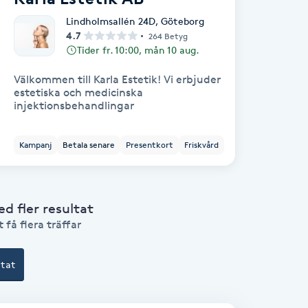
Lindholmsallén 24D
,
Göteborg
4.7
264 Betyg
Tider fr. 10:00, mån 10 aug.
Välkommen till Karla Estetik! Vi erbjuder
estetiska och medicinska
injektionsbehandlingar
Kampanj
Betala senare
Presentkort
Friskvård
 fler resultat
 få flera träffar
ltat