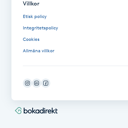
Villkor
Cryoterapi
D
Etisk policy
Damklippning
Integritetspolicy
Cookies
Dermapen
Allmäna villkor
Diamantslipning
E
Enzympeeling
Extensions
Extensions borttagning