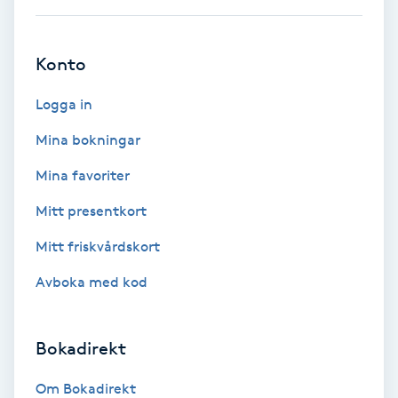
Ansiktsbehandling djuprengörande
B
Konto
Babylights
Logga in
Balayage
Mina bokningar
Mina favoriter
Bambumassage
Mitt presentkort
Barber
Mitt friskvårdskort
Avboka med kod
Barnklippning
BIAB
Bokadirekt
Blowout
Om Bokadirekt