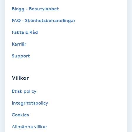
Blogg - Beautylabbet
Bottenfärg
FAQ - Skönhetsbehandlingar
Brynformning
Fakta & Råd
Karriär
Brynfärgning
Support
Brynplockning
Villkor
Bröllopsuppsättning
C
Etisk policy
Celluliter
Integritetspolicy
Cookies
Coachning
Allmänna villkor