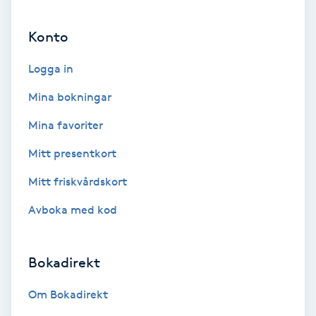
Ansiktsbehandling djuprengörande
Konto
B
Logga in
Babylights
Mina bokningar
Balayage
Mina favoriter
Bambumassage
Mitt presentkort
Mitt friskvårdskort
Barber
Avboka med kod
Barnklippning
Bokadirekt
BIAB
Om Bokadirekt
Blowout