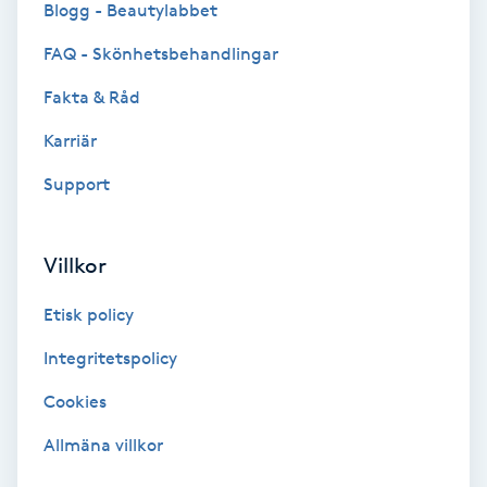
Blogg - Beautylabbet
Bottenfärg
FAQ - Skönhetsbehandlingar
Fakta & Råd
Brynformning
Karriär
Brynfärgning
Support
Brynplockning
Villkor
Bröllopsuppsättning
Etisk policy
C
Integritetspolicy
Celluliter
Cookies
Coachning
Allmäna villkor