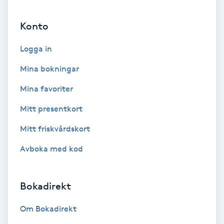
Ansiktsbehandling djuprengörande
Konto
B
Logga in
Babylights
Mina bokningar
Balayage
Mina favoriter
Bambumassage
Mitt presentkort
Mitt friskvårdskort
Barber
Avboka med kod
Barnklippning
Bokadirekt
BIAB
Om Bokadirekt
Blowout