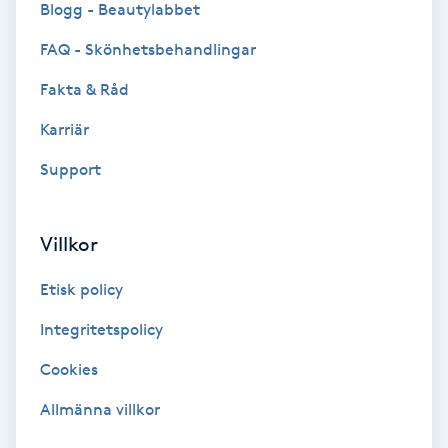
Blogg - Beautylabbet
Bottenfärg
FAQ - Skönhetsbehandlingar
Fakta & Råd
Brynformning
Karriär
Brynfärgning
Support
Brynplockning
Villkor
Bröllopsuppsättning
Etisk policy
C
Integritetspolicy
Celluliter
Cookies
Coachning
Allmänna villkor