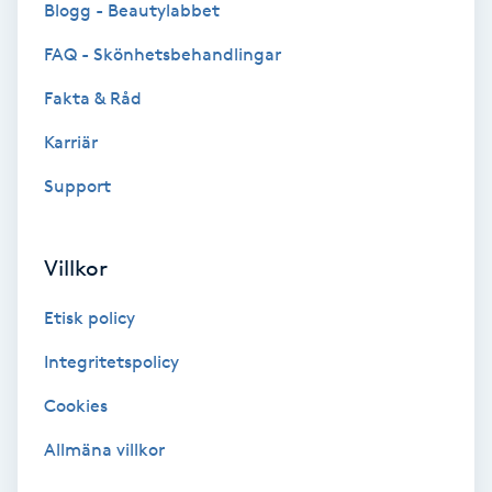
Blogg - Beautylabbet
Bottenfärg
FAQ - Skönhetsbehandlingar
Fakta & Råd
Brynformning
Karriär
Brynfärgning
Support
Brynplockning
Villkor
Bröllopsuppsättning
Etisk policy
C
Integritetspolicy
Celluliter
Cookies
Coachning
Allmäna villkor