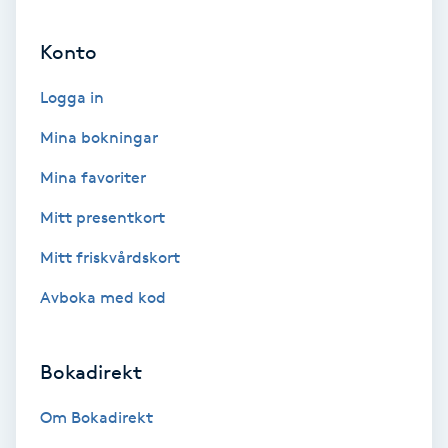
Ansiktsbehandling djuprengörande
Konto
B
Logga in
Babylights
Mina bokningar
Balayage
Mina favoriter
Bambumassage
Mitt presentkort
Mitt friskvårdskort
Barber
Avboka med kod
Barnklippning
Bokadirekt
BIAB
Om Bokadirekt
Blowout