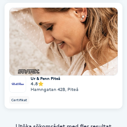
Color correction
Cryoterapi
D
Damklippning
Dermapen
Diamantslipning
Ur & Penn Piteå
E
4.8
Hamngatan 42B
,
Piteå
Enzympeeling
Certifikat
Extensions
Utöka sökområdet med fler resultat