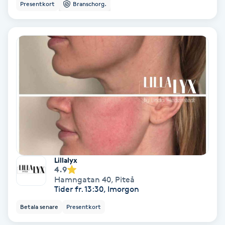
Presentkort
Branschorg.
Bottenfärg
Brynformning
Brynfärgning
Brynplockning
Bröllopsuppsättning
C
Lillalyx
4.9
Celluliter
Hamngatan 40
,
Piteå
Tider fr. 13:30, Imorgon
Coachning
Betala senare
Presentkort