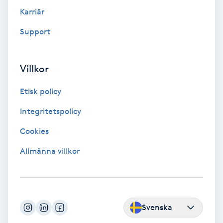
Karriär
Fransförlängning Volym
Support
Fransk manikyr
Villkor
Fransrengöring
Etisk policy
Frekvensterapi
Integritetspolicy
Friskvård
Cookies
Allmänna villkor
Friskvårdsmassage
Frisör
Svenska
Funktionsanalys