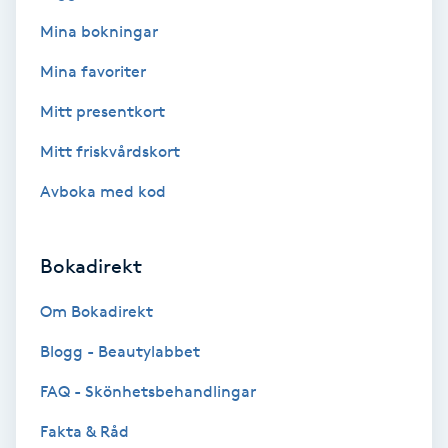
Fotmassage
Mina bokningar
Mina favoriter
Fotsvamp
Mitt presentkort
Fotvård
Mitt friskvårdskort
Avboka med kod
Fransar
Fransborttagning
Bokadirekt
Fransfärgning
Om Bokadirekt
Blogg - Beautylabbet
Fransförlängning
FAQ - Skönhetsbehandlingar
Fransförlängning Megavolym
Fakta & Råd