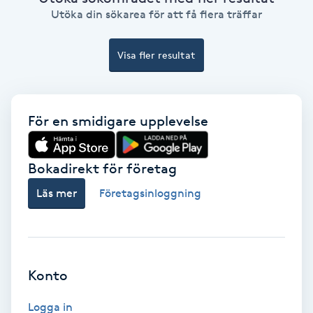
Extensions borttagning
Utöka din sökarea för att få flera träffar
Eyeliner-tatuering
Visa fler resultat
F
Face framing
För en smidigare upplevelse
Faceliftmassage
Bokadirekt för företag
Fet hårbotten
Läs mer
Företagsinloggning
Fettreducering
Fibromassage
Konto
Fillers
Logga in