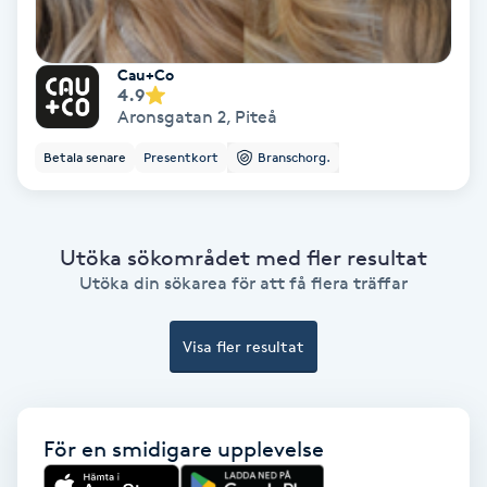
Gruppträning
Cau+Co
4.9
Gua Sha-massage
Aronsgatan 2
,
Piteå
H
Betala senare
Presentkort
Branschorg.
Hatha Yoga
Utöka sökområdet med fler resultat
Headspa
Utöka din sökarea för att få flera träffar
Healing
Visa fler resultat
Herrklippning
För en smidigare upplevelse
HIFU