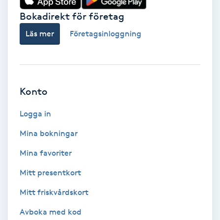
Hollywood Peel
Bokadirekt för företag
Läs mer
Företagsinloggning
Hot Stone Massage
Hot yoga
Konto
Hudföryngring
Logga in
Huduppstramning
Mina bokningar
Hudvård
Mina favoriter
Mitt presentkort
Hyaluronsyra
Mitt friskvårdskort
Hyperhidros
Avboka med kod