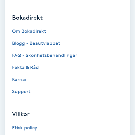
Hypnos
Bokadirekt
Hårborttagning
Om Bokadirekt
Hårbottenbehandling
Blogg - Beautylabbet
FAQ - Skönhetsbehandlingar
Hårförlängning
Fakta & Råd
Hårvård
Karriär
Hälsa
Support
Hälsprickor
Villkor
I
Etisk policy
Idrottsmassage