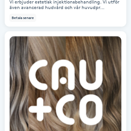
Vi erbjuder estetisk injektionsbehandling. Vi utför
även avancerad hudvård och vår huvudpr...
Färgning
Betala senare
Föning
G
Gel naglar
Gelenaglar
Gellack
Gellack med förstärkning
Gravidmassage
Gravidyoga