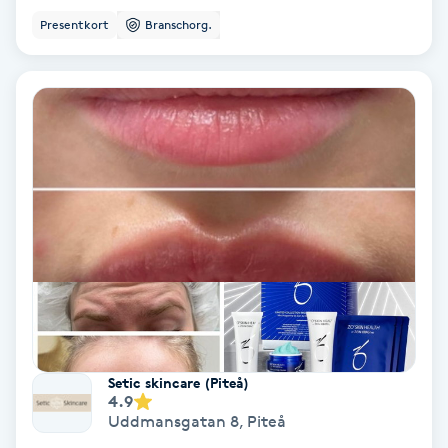
Presentkort
Branschorg.
Fransförlängning Volym
Fransk manikyr
Fransrengöring
Frekvensterapi
Friskvård
Friskvårdsmassage
Frisör
Setic skincare (Piteå)
4.9
Funktionsanalys
Uddmansgatan 8
,
Piteå