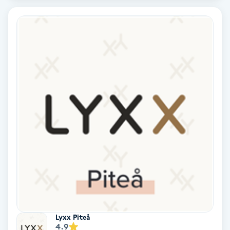
Extensions borttagning
Eyeliner-tatuering
F
Face framing
Faceliftmassage
Fet hårbotten
Fettreducering
Fibromassage
Fillers
Lyxx Piteå
4.9