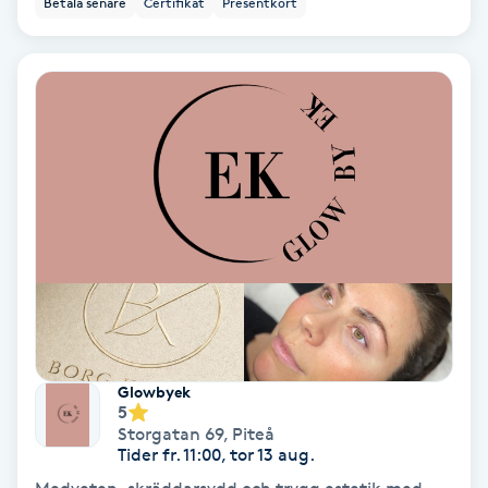
Betala senare
Certifikat
Presentkort
Ansiktsbehandling djuprengörande
B
Babylights
Balayage
Bambumassage
Barber
Barnklippning
Glowbyek
5
BIAB
Storgatan 69
,
Piteå
Tider fr. 11:00, tor 13 aug.
Blowout