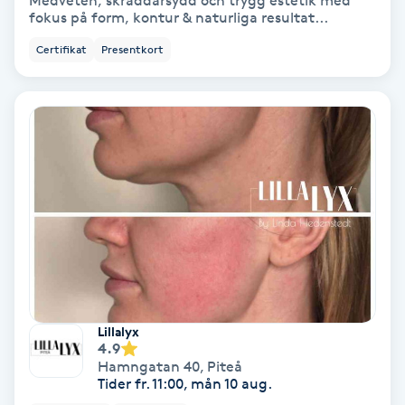
Medveten, skräddarsydd och trygg estetik med
fokus på form, kontur & naturliga resultat...
Bottenfärg
Certifikat
Presentkort
Brynformning
Brynfärgning
Brynplockning
Bröllopsuppsättning
C
Celluliter
Lillalyx
4.9
Coachning
Hamngatan 40
,
Piteå
Tider fr. 11:00, mån 10 aug.