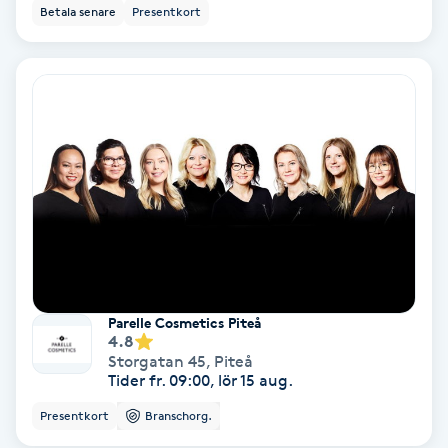
Color correction
Betala senare
Presentkort
Cryoterapi
D
Damklippning
Dermapen
Diamantslipning
E
Parelle Cosmetics Piteå
Enzympeeling
4.8
Storgatan 45
,
Piteå
Tider fr. 09:00, lör 15 aug.
Extensions
Presentkort
Branschorg.