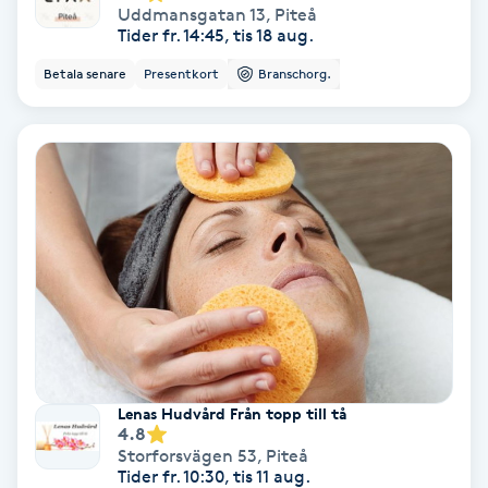
Uddmansgatan 13
,
Piteå
Fotmassage
Tider fr. 14:45, tis 18 aug.
Betala senare
Presentkort
Branschorg.
Fotsvamp
Fotvård
Fransar
Fransborttagning
Fransfärgning
Fransförlängning
Lenas Hudvård Från topp till tå
4.8
Storforsvägen 53
,
Piteå
Fransförlängning Megavolym
Tider fr. 10:30, tis 11 aug.