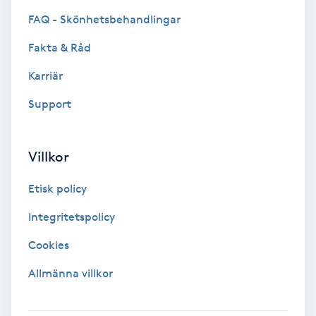
FAQ - Skönhetsbehandlingar
Fransförlängning Volym
Fakta & Råd
Fransk manikyr
Karriär
Fransrengöring
Support
Frekvensterapi
Villkor
Friskvård
Etisk policy
Integritetspolicy
Friskvårdsmassage
Cookies
Frisör
Allmänna villkor
Funktionsanalys