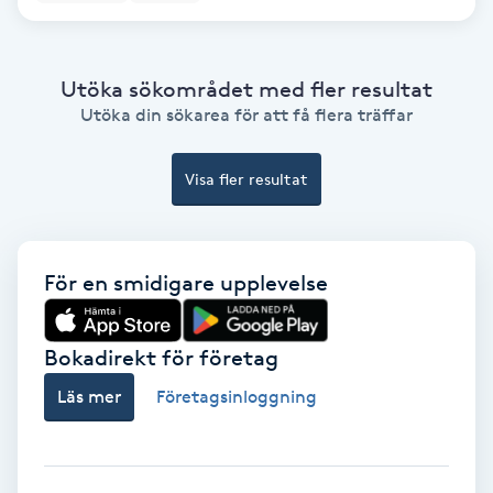
Extensions borttagning
Eyeliner-tatuering
Utöka sökområdet med fler resultat
F
Utöka din sökarea för att få flera träffar
Face framing
Visa fler resultat
Faceliftmassage
Fet hårbotten
För en smidigare upplevelse
Fettreducering
Bokadirekt för företag
Läs mer
Företagsinloggning
Fibromassage
Fillers