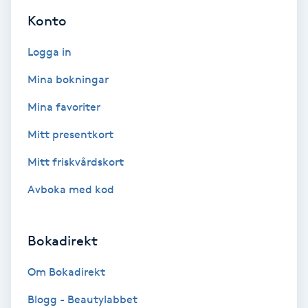
Konto
Fotmassage
Logga in
Fotsvamp
Mina bokningar
Fotvård
Mina favoriter
Mitt presentkort
Fransar
Mitt friskvårdskort
Fransborttagning
Avboka med kod
Fransfärgning
Bokadirekt
Fransförlängning
Om Bokadirekt
Fransförlängning Megavolym
Blogg - Beautylabbet