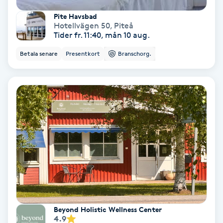
Pite Havsbad
Bottenfärg
Hotellvägen 50
,
Piteå
Tider fr. 11:40, mån 10 aug.
Brynformning
Betala senare
Presentkort
Branschorg.
Brynfärgning
Brynplockning
Bröllopsuppsättning
C
Celluliter
Coachning
Beyond Holistic Wellness Center
4.9