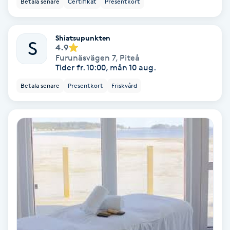
Betala senare
Certifikat
Presentkort
Ansiktsbehandling djuprengörande
B
Shiatsupunkten
S
4.9
Babylights
Furunäsvägen 7
,
Piteå
Tider fr. 10:00, mån 10 aug.
Balayage
Betala senare
Presentkort
Friskvård
Bambumassage
Barber
Barnklippning
BIAB
Blowout