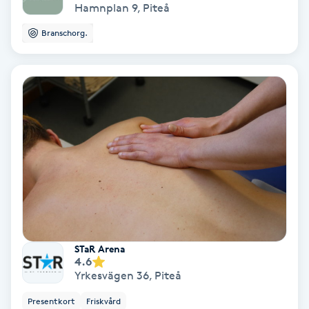
Hamnplan 9
,
Piteå
Color correction
Branschorg.
Cryoterapi
D
Damklippning
Dermapen
Diamantslipning
E
Enzympeeling
STaR Arena
4.6
Extensions
Yrkesvägen 36
,
Piteå
Presentkort
Friskvård