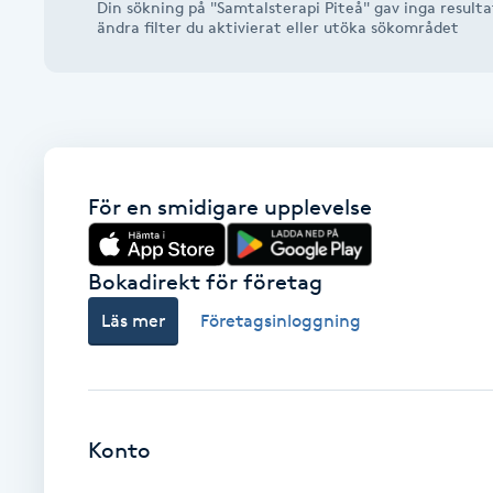
Din sökning på "Samtalsterapi Piteå" gav inga resulta
Alternativmedicin
ändra filter du aktivierat eller utöka sökområdet
Andningsmassage
Ansiktslyft utan kirurgi
För en smidigare upplevelse
Aromamassage
Ashtanga Yoga
Bokadirekt för företag
Läs mer
Företagsinloggning
Ayurveda
Ayurvedisk Massage
Konto
Ansiktsbehandling djuprengörande
B