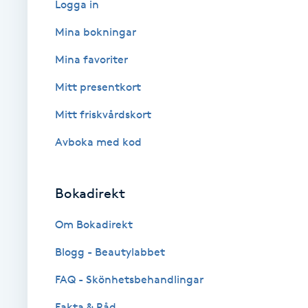
Logga in
Babylights
Mina bokningar
Mina favoriter
Balayage
Mitt presentkort
Bambumassage
Mitt friskvårdskort
Avboka med kod
Barber
Barnklippning
Bokadirekt
BIAB
Om Bokadirekt
Blogg - Beautylabbet
Blowout
FAQ - Skönhetsbehandlingar
Bottenfärg
Fakta & Råd