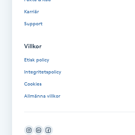
Karriär
Brynformning
Support
Brynfärgning
Villkor
Brynplockning
Etisk policy
Bröllopsuppsättning
Integritetspolicy
C
Cookies
Celluliter
Allmänna villkor
Coachning
Color correction