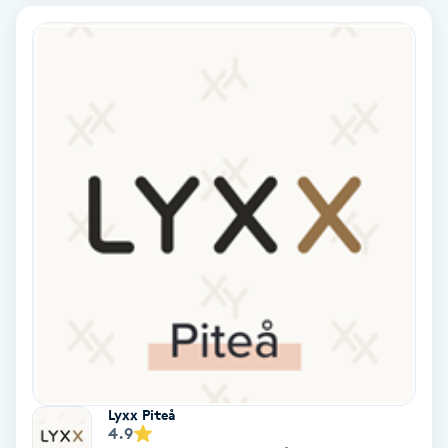
Bottenfärg
Brynformning
Brynfärgning
Brynplockning
Bröllopsuppsättning
C
Celluliter
Coachning
Lyxx Piteå
4.9