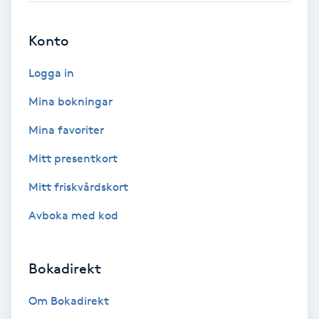
Fotmassage
Konto
Fotsvamp
Logga in
Fotvård
Mina bokningar
Mina favoriter
Fransar
Mitt presentkort
Fransborttagning
Mitt friskvårdskort
Avboka med kod
Fransfärgning
Fransförlängning
Bokadirekt
Fransförlängning Megavolym
Om Bokadirekt