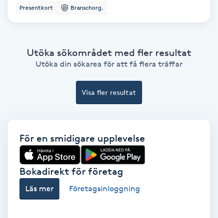
Extensions borttagning
Presentkort
Branschorg.
Eyeliner-tatuering
F
Utöka sökområdet med fler resultat
Utöka din sökarea för att få flera träffar
Face framing
Visa fler resultat
Faceliftmassage
Fet hårbotten
För en smidigare upplevelse
Fettreducering
Bokadirekt för företag
Fibromassage
Läs mer
Företagsinloggning
Fillers