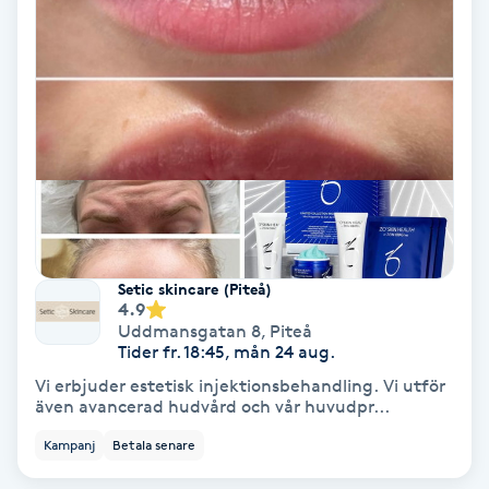
Ansiktsbehandling djuprengörande
B
Babylights
Balayage
Bambumassage
Setic skincare (Piteå)
Barber
4.9
Uddmansgatan 8
,
Piteå
Tider fr. 18:45, mån 24 aug.
Barnklippning
Vi erbjuder estetisk injektionsbehandling. Vi utför
även avancerad hudvård och vår huvudpr...
BIAB
Kampanj
Betala senare
Blowout