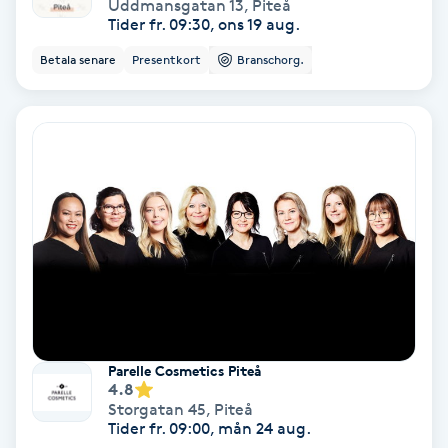
Uddmansgatan 13
,
Piteå
Color correction
Tider fr. 09:30, ons 19 aug.
Betala senare
Presentkort
Branschorg.
Cryoterapi
D
Damklippning
Dermapen
Diamantslipning
E
Enzympeeling
Parelle Cosmetics Piteå
4.8
Extensions
Storgatan 45
,
Piteå
Tider fr. 09:00, mån 24 aug.