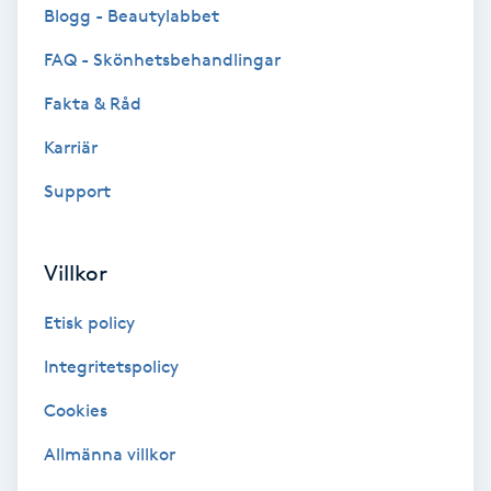
Blogg - Beautylabbet
Fransförlängning Volym
FAQ - Skönhetsbehandlingar
Fransk manikyr
Fakta & Råd
Karriär
Fransrengöring
Support
Frekvensterapi
Villkor
Friskvård
Etisk policy
Friskvårdsmassage
Integritetspolicy
Frisör
Cookies
Allmänna villkor
Funktionsanalys