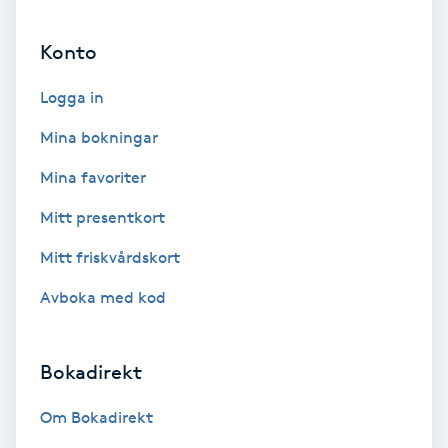
Ansiktsbehandling djuprengörande
Konto
B
Logga in
Babylights
Mina bokningar
Balayage
Mina favoriter
Bambumassage
Mitt presentkort
Mitt friskvårdskort
Barber
Avboka med kod
Barnklippning
Bokadirekt
BIAB
Om Bokadirekt
Blowout