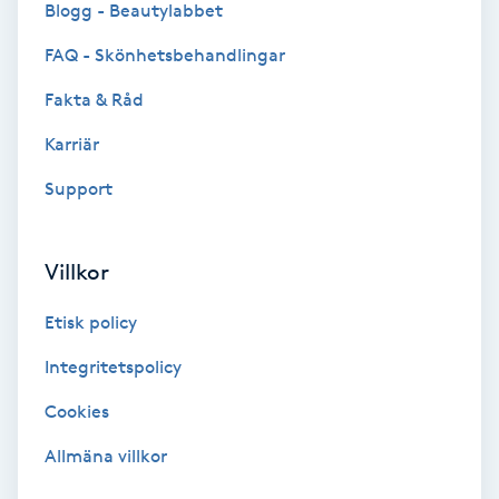
Blogg - Beautylabbet
Bottenfärg
FAQ - Skönhetsbehandlingar
Fakta & Råd
Brynformning
Karriär
Brynfärgning
Support
Brynplockning
Villkor
Bröllopsuppsättning
Etisk policy
C
Integritetspolicy
Celluliter
Cookies
Coachning
Allmäna villkor