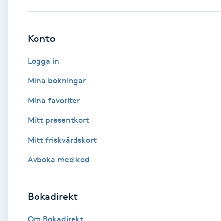
Babylights
Konto
Balayage
Logga in
Bambumassage
Mina bokningar
Mina favoriter
Barber
Mitt presentkort
Barnklippning
Mitt friskvårdskort
BIAB
Avboka med kod
Blowout
Bokadirekt
Bottenfärg
Om Bokadirekt