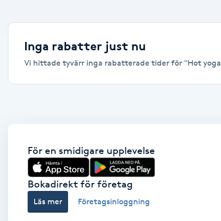
Alternativmedicin
Andningsmassage
Inga rabatter just nu
Vi hittade tyvärr inga rabatterade tider för "Hot yoga, 
Ansiktslyft utan kirurgi
Aromamassage
Ashtanga Yoga
Ayurveda
För en smidigare upplevelse
Ayurvedisk Massage
Bokadirekt för företag
Läs mer
Företagsinloggning
Ansiktsbehandling djuprengörande
B