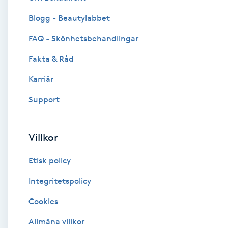
Blogg - Beautylabbet
Brynformning
FAQ - Skönhetsbehandlingar
Brynfärgning
Fakta & Råd
Brynplockning
Karriär
Support
Bröllopsuppsättning
C
Villkor
Celluliter
Etisk policy
Coachning
Integritetspolicy
Cookies
Color correction
Allmäna villkor