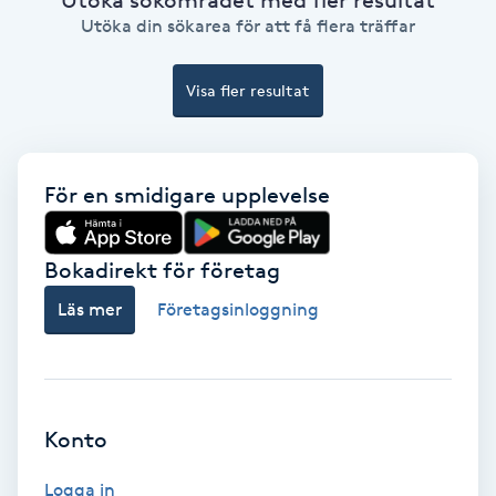
Ansiktsbehandling djuprengörande
Utöka din sökarea för att få flera träffar
B
Visa fler resultat
Babylights
Balayage
För en smidigare upplevelse
Bambumassage
Bokadirekt för företag
Barber
Läs mer
Företagsinloggning
Barnklippning
BIAB
Konto
Blowout
Logga in