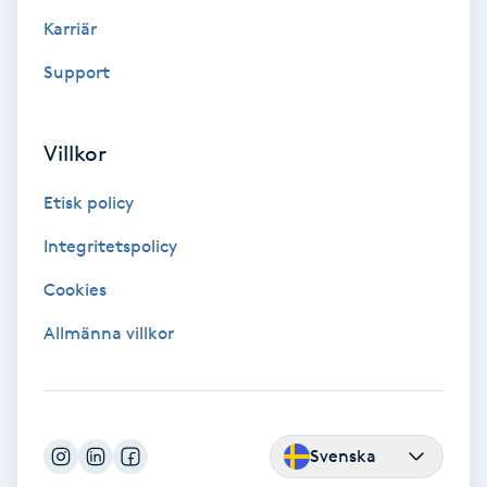
Color correction
Karriär
Support
Cryoterapi
D
Villkor
Damklippning
Etisk policy
Dermapen
Integritetspolicy
Diamantslipning
Cookies
E
Allmänna villkor
Enzympeeling
Extensions
Svenska