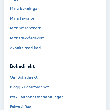
Mina bokningar
Bottenfärg
Mina favoriter
Brynformning
Mitt presentkort
Mitt friskvårdskort
Brynfärgning
Avboka med kod
Brynplockning
Bokadirekt
Bröllopsuppsättning
C
Om Bokadirekt
Celluliter
Blogg - Beautylabbet
FAQ - Skönhetsbehandlingar
Coachning
Fakta & Råd