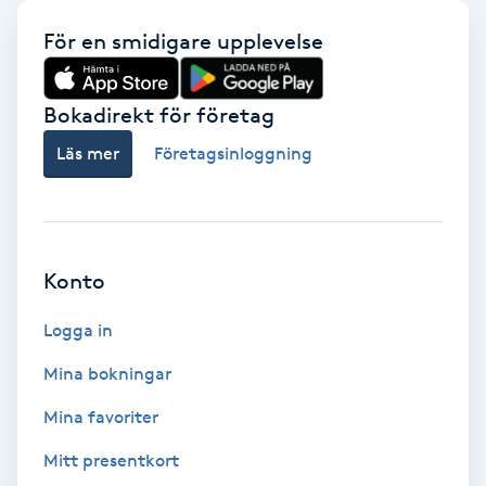
Fransförlängning Volym
För en smidigare upplevelse
Fransk manikyr
Bokadirekt för företag
Fransrengöring
Läs mer
Företagsinloggning
Frekvensterapi
Friskvård
Konto
Logga in
Friskvårdsmassage
Mina bokningar
Frisör
Mina favoriter
Funktionsanalys
Mitt presentkort