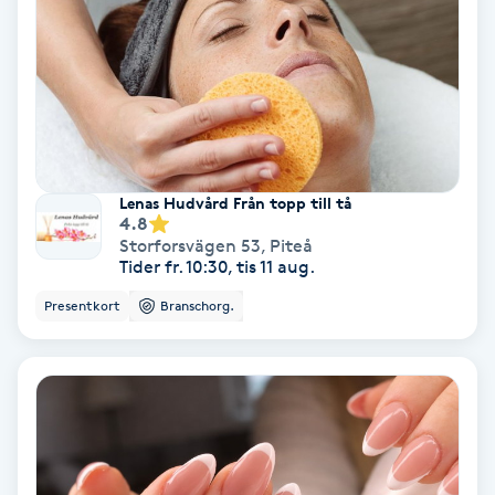
Extensions borttagning
Eyeliner-tatuering
F
Face framing
Lenas Hudvård Från topp till tå
Faceliftmassage
4.8
Storforsvägen 53
,
Piteå
Tider fr. 10:30, tis 11 aug.
Fet hårbotten
Presentkort
Branschorg.
Fettreducering
Fibromassage
Fillers