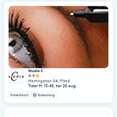
Bottenfärg
Brynformning
Brynfärgning
Brynplockning
Bröllopsuppsättning
Studio C
4.9
C
Hamngatan 54
,
Piteå
Tider fr. 13:45, tor 20 aug.
Celluliter
Presentkort
Branschorg.
Coachning