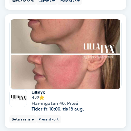
Betala senare
Certifikat
Presentkort
Ansiktsbehandling djuprengörande
B
Babylights
Balayage
Bambumassage
Barber
Lillalyx
Barnklippning
4.9
Hamngatan 40
,
Piteå
Tider fr. 10:00, tis 18 aug.
BIAB
Betala senare
Presentkort
Blowout