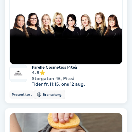
Color correction
Cryoterapi
D
Damklippning
Dermapen
Parelle Cosmetics Piteå
4.8
Diamantslipning
Storgatan 45
,
Piteå
Tider fr. 11:15, ons 12 aug.
E
Presentkort
Branschorg.
Enzympeeling
Extensions