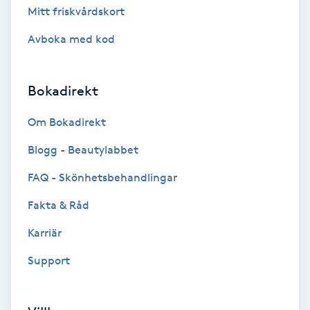
Mitt friskvårdskort
Färgning
Avboka med kod
Föning
G
Bokadirekt
Gel naglar
Om Bokadirekt
Blogg - Beautylabbet
Gelenaglar
FAQ - Skönhetsbehandlingar
Gellack
Fakta & Råd
Gellack med förstärkning
Karriär
Support
Gravidmassage
Gravidyoga