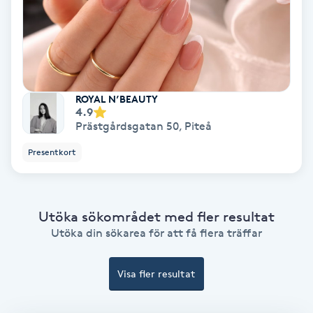
Fotmassage
Fotsvamp
Fotvård
ROYAL N’BEAUTY
4.9
Prästgårdsgatan 50
,
Piteå
Fransar
Presentkort
Fransborttagning
Utöka sökområdet med fler resultat
Fransfärgning
Utöka din sökarea för att få flera träffar
Fransförlängning
Visa fler resultat
Fransförlängning Megavolym