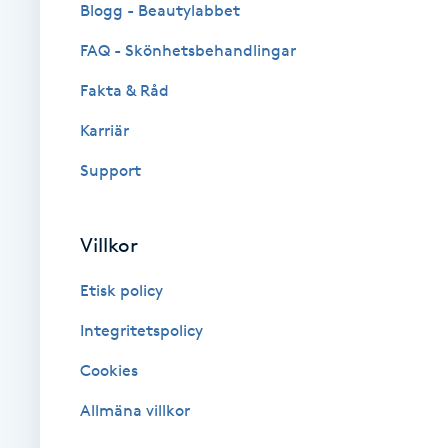
Blogg - Beautylabbet
Fransk manikyr
FAQ - Skönhetsbehandlingar
Fransrengöring
Fakta & Råd
Karriär
Frekvensterapi
Support
Friskvård
Villkor
Friskvårdsmassage
Etisk policy
Frisör
Integritetspolicy
Funktionsanalys
Cookies
Allmäna villkor
Färgning