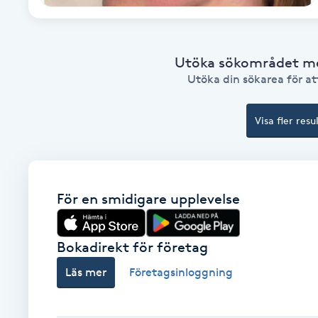
Eyeliner-tatuering
F
Face framing
Utöka sökområdet med
Utöka din sökarea för att
Faceliftmassage
Visa fler resu
Fet hårbotten
Fettreducering
För en smidigare upplevelse
Fibromassage
Bokadirekt för företag
Fillers
Läs mer
Företagsinloggning
Fotmassage