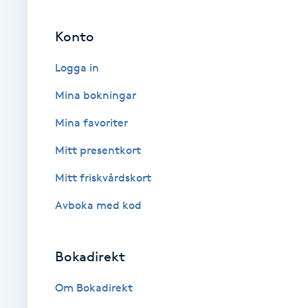
Fotsvamp
Konto
Fotvård
Logga in
Mina bokningar
Fransar
Mina favoriter
Fransborttagning
Mitt presentkort
Fransfärgning
Mitt friskvårdskort
Avboka med kod
Fransförlängning
Fransförlängning Megavolym
Bokadirekt
Om Bokadirekt
Fransförlängning Volym