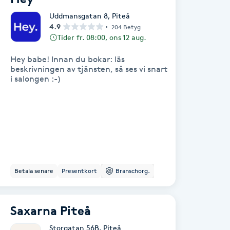
Uddmansgatan 8
,
Piteå
4.9
204 Betyg
Tider fr. 08:00, ons 12 aug.
Hey babe! Innan du bokar: läs
beskrivningen av tjänsten, så ses vi snart
i salongen :-)
Betala senare
Presentkort
Branschorg.
Saxarna Piteå
Storgatan 56B
,
Piteå