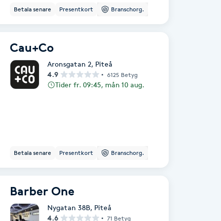
Betala senare
Presentkort
Branschorg.
Cau+Co
Aronsgatan 2
,
Piteå
4.9
6125 Betyg
Tider fr. 09:45, mån 10 aug.
Betala senare
Presentkort
Branschorg.
Barber One
Nygatan 38B
,
Piteå
4.6
71 Betyg