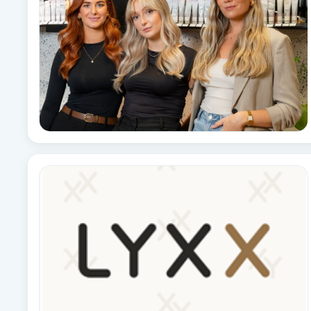
Babylights
Balayage
Bambumassage
Barber
Barnklippning
BIAB
Blowout
Bottenfärg