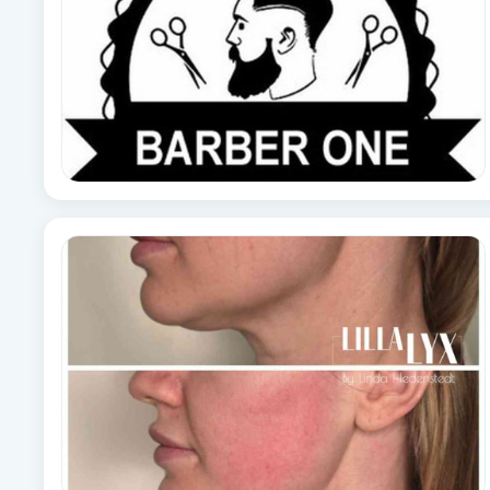
Cryoterapi
D
Damklippning
Dermapen
Diamantslipning
E
Enzympeeling
Extensions
Extensions borttagning