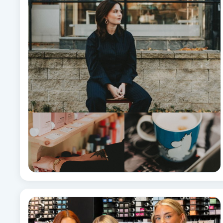
Alternativmedicin
Andningsmassage
Ansiktslyft utan kirurgi
Aromamassage
Ashtanga Yoga
Ayurveda
Ayurvedisk Massage
Ansiktsbehandling djuprengörande
B