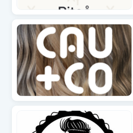
Brynformning
Brynfärgning
Brynplockning
Bröllopsuppsättning
C
Celluliter
Coachning
Color correction