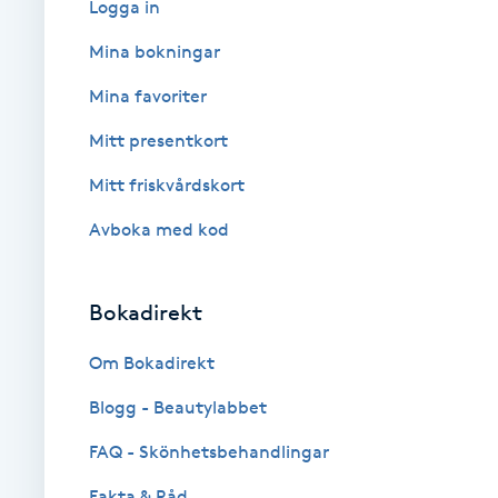
Logga in
Babylights
Mina bokningar
Mina favoriter
Balayage
Mitt presentkort
Bambumassage
Mitt friskvårdskort
Avboka med kod
Barber
Barnklippning
Bokadirekt
BIAB
Om Bokadirekt
Blogg - Beautylabbet
Blowout
FAQ - Skönhetsbehandlingar
Bottenfärg
Fakta & Råd