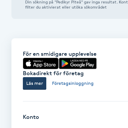
Din sökning på "Pedikyr Piteå" gav inga resultat. Kont
Alternativmedicin
filter du aktivierat eller utöka sökområdet
Andningsmassage
Ansiktslyft utan kirurgi
För en smidigare upplevelse
Aromamassage
Ashtanga Yoga
Bokadirekt för företag
Läs mer
Företagsinloggning
Ayurveda
Ayurvedisk Massage
Konto
Ansiktsbehandling djuprengörande
B