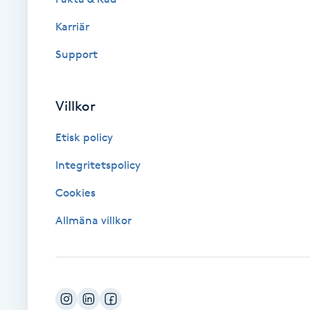
Karriär
Brynformning
Support
Brynfärgning
Villkor
Brynplockning
Etisk policy
Bröllopsuppsättning
Integritetspolicy
C
Cookies
Celluliter
Allmäna villkor
Coachning
Color correction