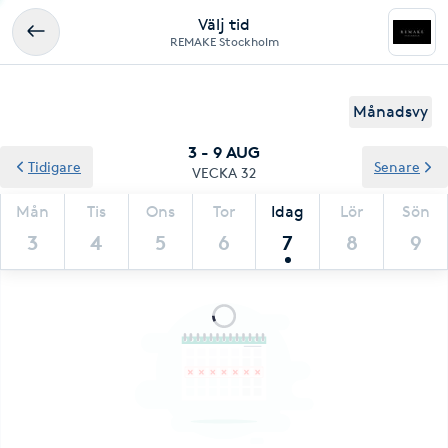
Välj tid
REMAKE Stockholm
Månadsvy
3 - 9 AUG
Tidigare
Senare
VECKA 32
Mån
Tis
Ons
Tor
Idag
Lör
Sön
3
4
5
6
7
8
9