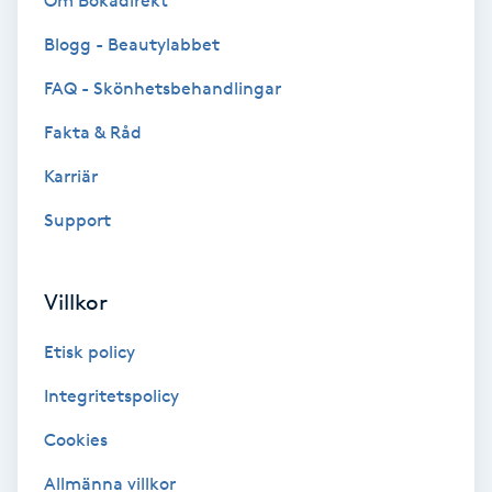
Om Bokadirekt
Brynformning
Blogg - Beautylabbet
FAQ - Skönhetsbehandlingar
Brynfärgning
Fakta & Råd
Brynplockning
Karriär
Support
Bröllopsuppsättning
C
Villkor
Celluliter
Etisk policy
Coachning
Integritetspolicy
Color correction
Cookies
Allmänna villkor