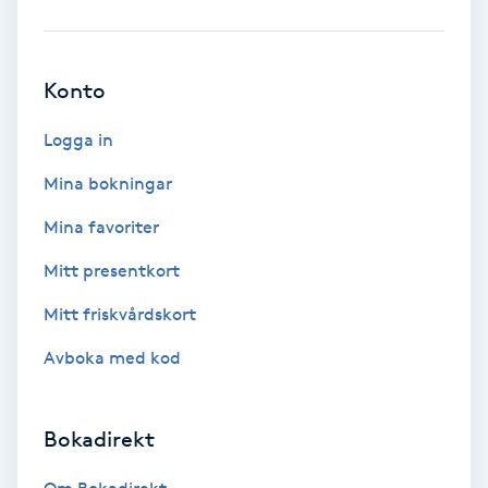
Babylights
Konto
Balayage
Logga in
Bambumassage
Mina bokningar
Barber
Mina favoriter
Mitt presentkort
Barnklippning
Mitt friskvårdskort
BIAB
Avboka med kod
Blowout
Bokadirekt
Bottenfärg