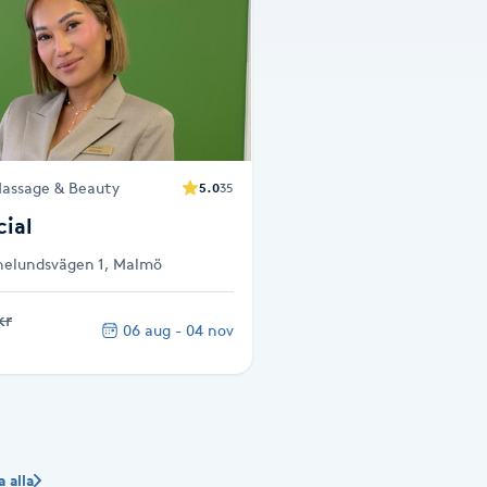
assage & Beauty
5.0
35
ial
inelundsvägen 1, Malmö
kr
06 aug - 04 nov
a alla