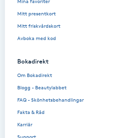
Mina favoriter
Cryoterapi
D
Mitt presentkort
Mitt friskvårdskort
Damklippning
Avboka med kod
Dermapen
Bokadirekt
Diamantslipning
E
Om Bokadirekt
Enzympeeling
Blogg - Beautylabbet
FAQ - Skönhetsbehandlingar
Extensions
Fakta & Råd
Extensions borttagning
Karriär
Support