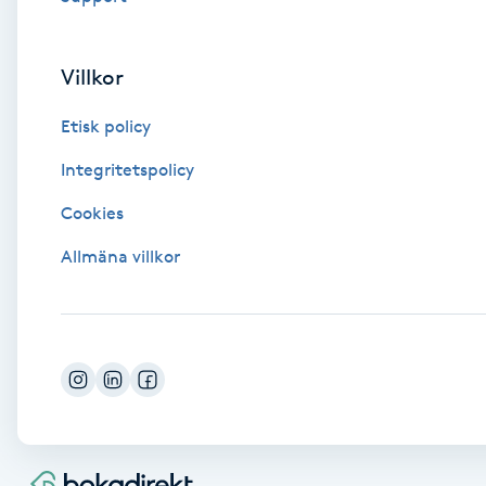
Eyeliner-tatuering
F
Villkor
Face framing
Etisk policy
Faceliftmassage
Integritetspolicy
Fet hårbotten
Cookies
Allmäna villkor
Fettreducering
Fibromassage
Fillers
Fotmassage