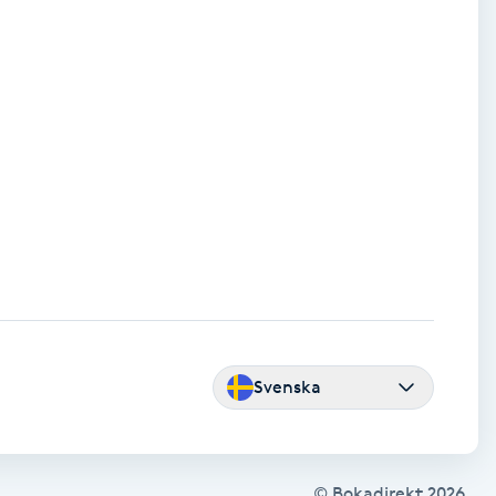
Svenska
© Bokadirekt
2026