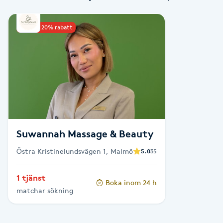
Babylights
Upp till 20% rabatt
Balayage
Bambumassage
Barber
Suwannah Massage & Beauty
Barnklippning
Östra Kristinelundsvägen 1, Malmö
5.0
35
BIAB
1 tjänst
Boka inom 24 h
Blowout
matchar sökning
Bottenfärg