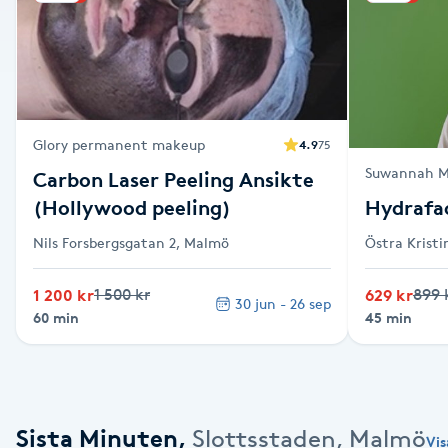
Alternativmedicin
Andningsmassage
Ansiktslyft utan kirurgi
Glory permanent makeup
4.9
75
Suwannah M
Carbon Laser Peeling Ansikte
Aromamassage
(Hollywood peeling)
Hydrafac
Ashtanga Yoga
Nils Forsbergsgatan 2, Malmö
Östra Krist
1 200 kr
1 500 kr
629 kr
899 
Ayurveda
30 jun - 26 sep
60 min
45 min
Ayurvedisk Massage
Ansiktsbehandling djuprengörande
Sista Minuten
,
Slottsstaden, Malmö
Vis
B