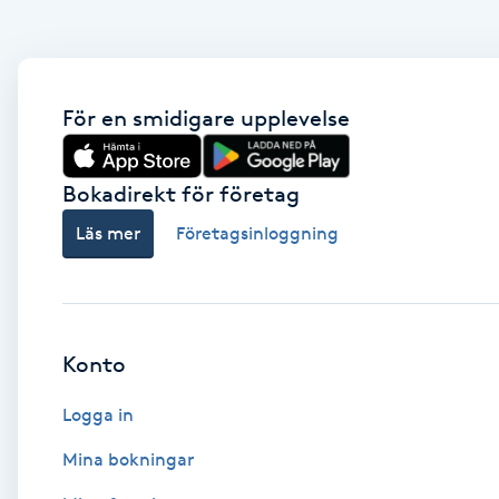
Brynformning
Brynfärgning
För en smidigare upplevelse
Brynplockning
Bokadirekt för företag
Läs mer
Företagsinloggning
Bröllopsuppsättning
C
Celluliter
Konto
Coachning
Logga in
Color correction
Mina bokningar