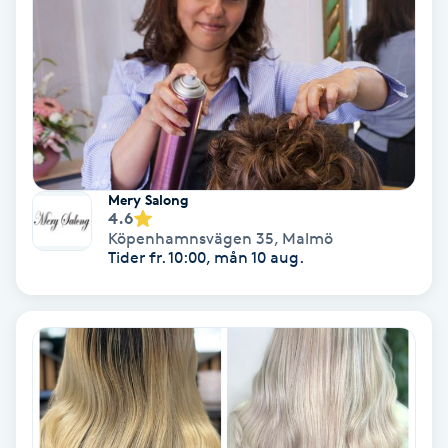
Color correction
Cryoterapi
D
Damklippning
Mery Salong
Dermapen
4.6
Köpenhamnsvägen 35
,
Malmö
Tider fr. 10:00, mån 10 aug.
Diamantslipning
E
Enzympeeling
Extensions