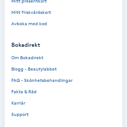
Mitt presentkort
Färgning
Mitt friskvårdskort
Föning
Avboka med kod
G
Bokadirekt
Gel naglar
Om Bokadirekt
Gelenaglar
Blogg - Beautylabbet
Gellack
FAQ - Skönhetsbehandlingar
Fakta & Råd
Gellack med förstärkning
Karriär
Gravidmassage
Support
Gravidyoga