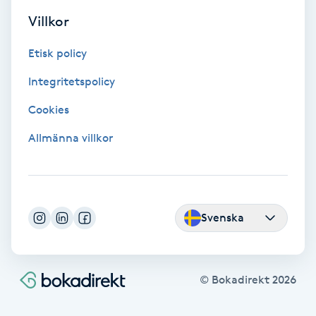
Villkor
Gruppträning
Etisk policy
Gua Sha-massage
Integritetspolicy
H
Cookies
Hatha Yoga
Allmänna villkor
Headspa
Healing
Svenska
Herrklippning
© Bokadirekt
2026
HIFU