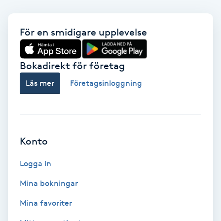
Fransförlängning Volym
För en smidigare upplevelse
Fransk manikyr
Bokadirekt för företag
Fransrengöring
Läs mer
Företagsinloggning
Frekvensterapi
Friskvård
Konto
Friskvårdsmassage
Logga in
Frisör
Mina bokningar
Mina favoriter
Funktionsanalys