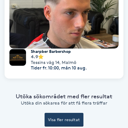
Fotmassage
Fotsvamp
Fotvård
Sharpber Barbershop
Fransar
4.9
Tessins väg 14
,
Malmö
Tider fr. 10:00, mån 10 aug.
Fransborttagning
Fransfärgning
Utöka sökområdet med fler resultat
Utöka din sökarea för att få flera träffar
Fransförlängning
Fransförlängning Megavolym
Visa fler resultat