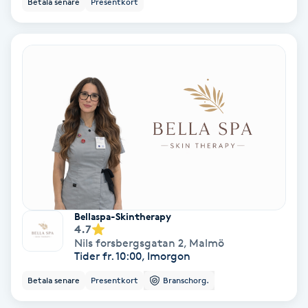
Betala senare
Presentkort
Ansiktsbehandling djuprengörande
B
Babylights
Balayage
Bambumassage
Barber
Bellaspa-Skintherapy
Barnklippning
4.7
Nils forsbergsgatan 2
,
Malmö
Tider fr. 10:00, Imorgon
BIAB
Betala senare
Presentkort
Branschorg.
Blowout