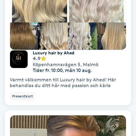
Extensions borttagning
Eyeliner-tatuering
F
Face framing
Luxury hair by Ahed
4.9
Faceliftmassage
Köpenhamnsvägen 5
,
Malmö
Tider fr. 10:00, mån 10 aug.
Fet hårbotten
Varmt välkommen till Luxury hair by Ahed! Här
behandlas du ditt hår med passion och kärle
Fettreducering
Presentkort
Fibromassage
Fillers