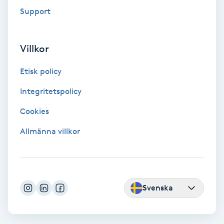
Extensions borttagning
Support
Eyeliner-tatuering
F
Villkor
Face framing
Etisk policy
Integritetspolicy
Faceliftmassage
Cookies
Fet hårbotten
Allmänna villkor
Fettreducering
Fibromassage
Svenska
Fillers