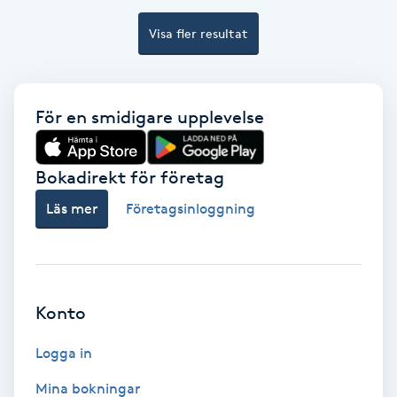
Visa fler resultat
Bottenfärg
Brynformning
För en smidigare upplevelse
Brynfärgning
Bokadirekt för företag
Brynplockning
Läs mer
Företagsinloggning
Bröllopsuppsättning
C
Celluliter
Konto
Logga in
Coachning
Mina bokningar