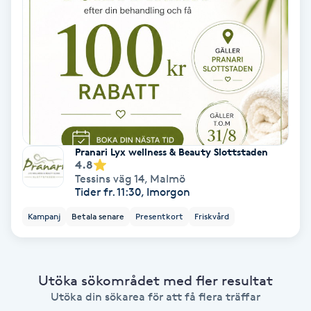
Ansiktsbehandling djuprengörande
B
Babylights
Balayage
Bambumassage
Pranari Lyx wellness & Beauty Slottstaden
4.8
Tessins väg 14
,
Malmö
Barber
Tider fr. 11:30, Imorgon
Kampanj
Betala senare
Presentkort
Friskvård
Barnklippning
BIAB
Utöka sökområdet med fler resultat
Utöka din sökarea för att få flera träffar
Blowout