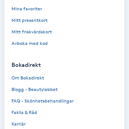
Color correction
Mina favoriter
Cryoterapi
Mitt presentkort
D
Mitt friskvårdskort
Damklippning
Avboka med kod
Dermapen
Bokadirekt
Diamantslipning
Om Bokadirekt
E
Blogg - Beautylabbet
Enzympeeling
FAQ - Skönhetsbehandlingar
Fakta & Råd
Extensions
Karriär