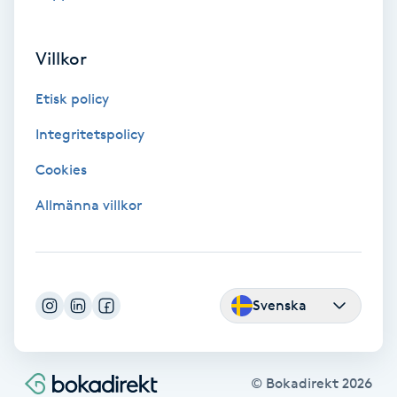
Laserbehandling
Lashlift Keratin
Villkor
Etisk policy
LED-ljusterapi
Integritetspolicy
Liktornar
Cookies
LPG
Allmänna villkor
LPG-behandling
LPG-massage
Svenska
Luggklippning
© Bokadirekt
2026