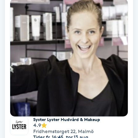
Färgning
Föning
G
Gel naglar
Gelenaglar
Gellack
Gellack med förstärkning
Gravidmassage
Syster Lyster Hudvård & Makeup
4.9
Fridhemstorget 22
,
Malmö
Gravidyoga
Tider fr. 16:45, tor 13 aug.