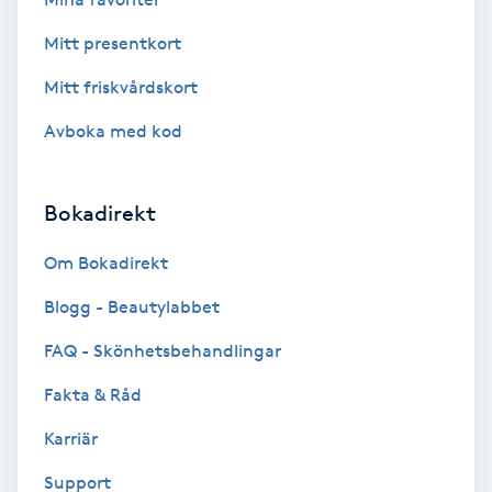
Koppningsmassage
Mitt presentkort
Mitt friskvårdskort
Kosmetisk tatuering
Avboka med kod
Kostrådgivning
Bokadirekt
Kroppsinpackning
Om Bokadirekt
Kroppspeeling
Blogg - Beautylabbet
Käkledsbehandling
FAQ - Skönhetsbehandlingar
Fakta & Råd
Kärlbehandling
Karriär
L
Support