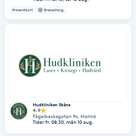
Presentkort
Branschorg.
Gruppträning
Gua Sha-massage
H
Hatha Yoga
Headspa
Healing
Hudkliniken Skåne
Herrklippning
4.9
Fågelbacksgatan 9c
,
Malmö
Tider fr. 08:30, mån 10 aug.
HIFU