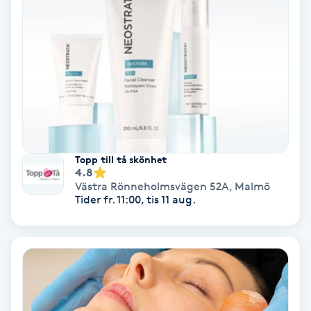
Hypnos
Hårborttagning
Hårbottenbehandling
Hårförlängning
Topp till tå skönhet
Hårvård
4.8
Västra Rönneholmsvägen 52A
,
Malmö
Tider fr. 11:00, tis 11 aug.
Hälsa
Hälsprickor
I
Idrottsmassage