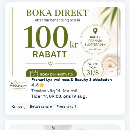
Hollywood Peel
Hot Stone Massage
Hot yoga
Hudföryngring
Huduppstramning
Pranari Lyx wellness & Beauty Slottstaden
4.8
Hudvård
Tessins väg 14
,
Malmö
Tider fr. 09:00, ons 19 aug.
Hyaluronsyra
Kampanj
Betala senare
Presentkort
Hyperhidros