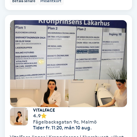
Betala senare
Presentkort
Ansiktsbehandling djuprengörande
B
Babylights
Balayage
Bambumassage
Barber
Barnklippning
VITALFACE
4.9
BIAB
Fågelbacksgatan 9c
,
Malmö
Tider fr. 11:20, mån 10 aug.
Blowout