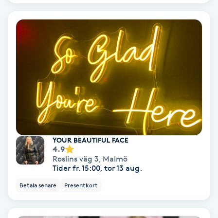
Fransförlängning Volym
Fransk manikyr
Fransrengöring
Frekvensterapi
Friskvård
YOUR BEAUTIFUL FACE
4.9
Friskvårdsmassage
Roslins väg 3
,
Malmö
Tider fr. 15:00, tor 13 aug.
Frisör
Betala senare
Presentkort
Funktionsanalys