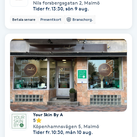
Extensions borttagning
Nils forsbergsgatan 2
,
Malmö
Tider fr. 13:30, sön 9 aug.
Eyeliner-tatuering
Betala senare
Presentkort
Branschorg.
F
Face framing
Faceliftmassage
Fet hårbotten
Fettreducering
Fibromassage
Your Skin By A
5
Köpenhamnsvägen 5
,
Malmö
Fillers
Tider fr. 10:30, mån 10 aug.