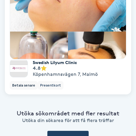
IPL
IPL hårborttagning
IR-massage
J
Swedish Lilyum Clinic
4.8
Japansk massage
Köpenhamnsvägen 7
,
Malmö
K
Betala senare
Presentkort
K18
Utöka sökområdet med fler resultat
Katun fransar
Utöka din sökarea för att få flera träffar
Kemisk peeling