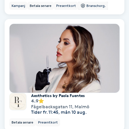
Kampanj
Betala senare
Presentkort
Branschorg.
Fotmassage
Fotsvamp
Fotvård
Fransar
Fransborttagning
Fransfärgning
Aesthetics by Paola Fuentes
4.9
Fransförlängning
Fågelbacksgatan 11
,
Malmö
Tider fr. 11:45, mån 10 aug.
Fransförlängning Megavolym
Betala senare
Presentkort