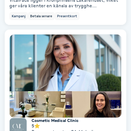
VitalFace ligger i Kronprinsens Läkarehuset, vilket
ger våra klienter en känsla av trygghe...
Bottenfärg
Kampanj
Betala senare
Presentkort
Brynformning
Brynfärgning
Brynplockning
Bröllopsuppsättning
C
Celluliter
Coachning
Cosmetic Medical Clinic
5