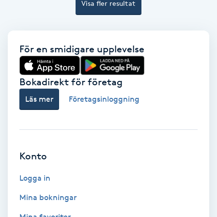
Visa fler resultat
Keratinbehandling
Kinesiologi
För en smidigare upplevelse
Kinesisk medicin
Bokadirekt för företag
Kiropraktik
Läs mer
Företagsinloggning
Klangmassage
Klippning
Konto
Logga in
Klippning & Slingor
Mina bokningar
Klippning ungdom
Mina favoriter