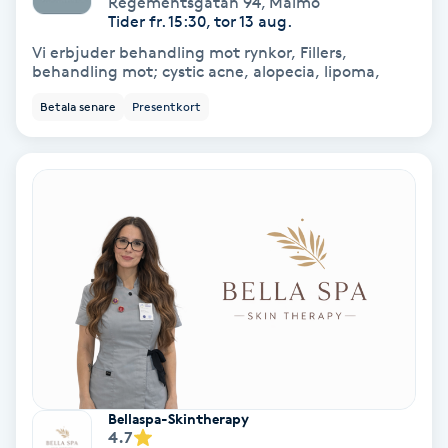
Regementsgatan 94
,
Malmö
Color correction
Tider fr. 15:30, tor 13 aug.
Vi erbjuder behandling mot rynkor, Fillers,
Cryoterapi
behandling mot; cystic acne, alopecia, lipoma,
D
Betala senare
Presentkort
Damklippning
Dermapen
Diamantslipning
E
Enzympeeling
Extensions
Bellaspa-Skintherapy
4.7