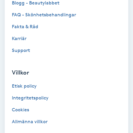
Blogg - Beautylabbet
Bottenfärg
FAQ - Skönhetsbehandlingar
Fakta & Råd
Brynformning
Karriär
Brynfärgning
Support
Brynplockning
Villkor
Bröllopsuppsättning
Etisk policy
C
Integritetspolicy
Celluliter
Cookies
Coachning
Allmänna villkor