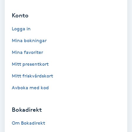
Ansiktsbehandling djuprengörande
Konto
B
Logga in
Babylights
Mina bokningar
Balayage
Mina favoriter
Bambumassage
Mitt presentkort
Mitt friskvårdskort
Barber
Avboka med kod
Barnklippning
Bokadirekt
BIAB
Om Bokadirekt
Blowout