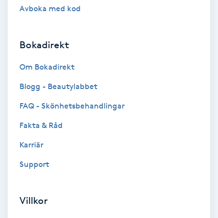
Avboka med kod
Hollywood Peel
Hot Stone Massage
Bokadirekt
Hot yoga
Om Bokadirekt
Blogg - Beautylabbet
Hudföryngring
FAQ - Skönhetsbehandlingar
Huduppstramning
Fakta & Råd
Karriär
Hudvård
Support
Hyaluronsyra
Villkor
Hyperhidros