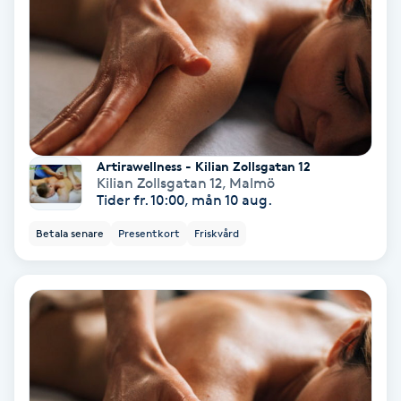
Extensions borttagning
Eyeliner-tatuering
F
Face framing
Artirawellness - Kilian Zollsgatan 12
Faceliftmassage
Kilian Zollsgatan 12
,
Malmö
Tider fr. 10:00, mån 10 aug.
Fet hårbotten
Betala senare
Presentkort
Friskvård
Fettreducering
Fibromassage
Fillers