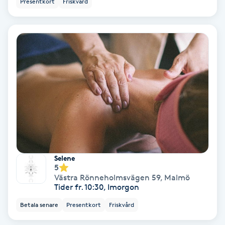
Presentkort
Friskvård
Ansiktsbehandling djuprengörande
B
Babylights
Balayage
Bambumassage
Barber
Selene
Barnklippning
5
Västra Rönneholmsvägen 59
,
Malmö
Tider fr. 10:30, Imorgon
BIAB
Betala senare
Presentkort
Friskvård
Blowout