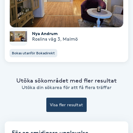
Färgning
Föning
Nya Andrum
G
Roslins väg 3
,
Malmö
Gel naglar
Bokas utanför Bokadirekt
Gelenaglar
Utöka sökområdet med fler resultat
Gellack
Utöka din sökarea för att få flera träffar
Gellack med förstärkning
Visa fler resultat
Gravidmassage
Gravidyoga
För en smidigare upplevelse