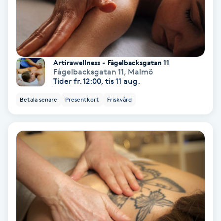
Fotmassage
Fotsvamp
Artirawellness - Fågelbacksgatan 11
Fotvård
Fågelbacksgatan 11
,
Malmö
Tider fr. 12:00, tis 11 aug.
Fransar
Betala senare
Presentkort
Friskvård
Fransborttagning
Fransfärgning
Fransförlängning
Fransförlängning Megavolym