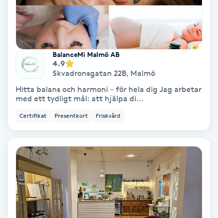
Fransförlängning Volym
Fransk manikyr
BalanceMi Malmö AB
4.9
Fransrengöring
Skvadronsgatan 22B
,
Malmö
Hitta balans och harmoni – för hela dig Jag arbetar
Frekvensterapi
med ett tydligt mål: att hjälpa di...
Certifikat
Presentkort
Friskvård
Friskvård
Friskvårdsmassage
Frisör
Funktionsanalys