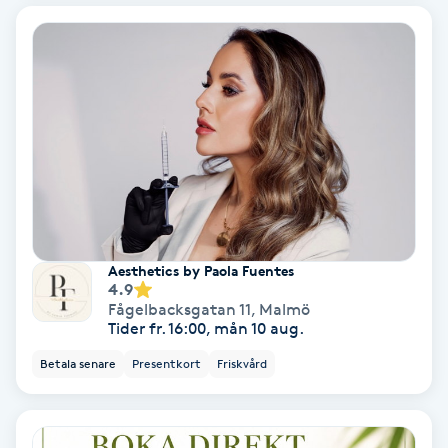
Bottenfärg
Brynformning
Brynfärgning
Brynplockning
Bröllopsuppsättning
Aesthetics by Paola Fuentes
4.9
C
Fågelbacksgatan 11
,
Malmö
Tider fr. 16:00, mån 10 aug.
Celluliter
Betala senare
Presentkort
Friskvård
Coachning