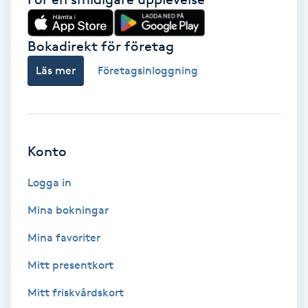
Gruppträning
Bokadirekt för företag
Läs mer
Företagsinloggning
Gua Sha-massage
H
Hatha Yoga
Konto
Headspa
Logga in
Healing
Mina bokningar
Mina favoriter
Herrklippning
Mitt presentkort
HIFU
Mitt friskvårdskort