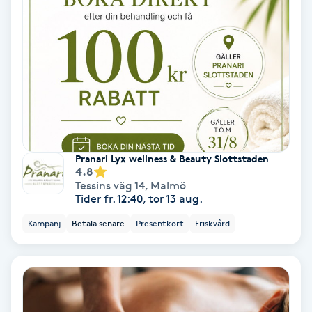
Color correction
Cryoterapi
D
Damklippning
Dermapen
Pranari Lyx wellness & Beauty Slottstaden
4.8
Diamantslipning
Tessins väg 14
,
Malmö
Tider fr. 12:40, tor 13 aug.
E
Kampanj
Betala senare
Presentkort
Friskvård
Enzympeeling
Extensions