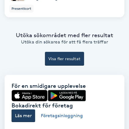
Presentkort
Samtalsterapi
Senioryoga
Utöka sökområdet med fler resultat
Utöka din sökarea för att få flera träffar
Shiatsu
Singelfransar
Visa fler resultat
Sjukgymnastik
För en smidigare upplevelse
Skalpmassage
Bokadirekt för företag
Skinbooster
Läs mer
Företagsinloggning
Sklerosering