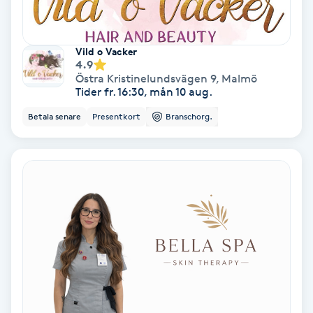
Gruppträning
Vild o Vacker
4.9
Gua Sha-massage
Östra Kristinelundsvägen 9
,
Malmö
Tider fr. 16:30, mån 10 aug.
H
Betala senare
Presentkort
Branschorg.
Hatha Yoga
Headspa
Healing
Herrklippning
HIFU