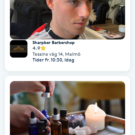
Osteopati
P
Paraffinbehandling
Sharpber Barbershop
Pedikyr
4.9
Tessins väg 14
,
Malmö
Tider fr. 10:30, Idag
Pensionärklippning
Permanent
Permanent hårborttagning
Permanent ögonbrynsmakeup
Personal shopper