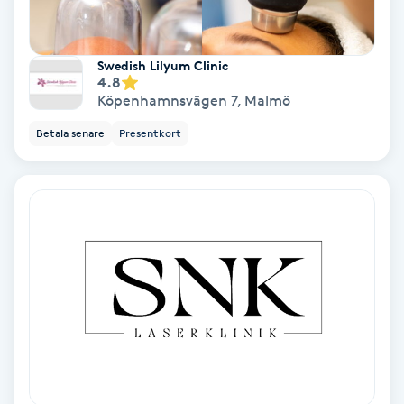
PRP (Platelet Rich Plasma)
Swedish Lilyum Clinic
4.8
PRX-T33
Köpenhamnsvägen 7
,
Malmö
Betala senare
Presentkort
Psoriasis
PT
R
Radiofrekvens
Rakning
Reflexologi