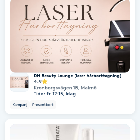
Lymfmassage
Läpptatuering
M
Makeup
Manikyr & Pedikyr
DH Beauty Lounge (laser hårborttagning)
Massage
4.9
Kronborgsvägen 1B
,
Malmö
Tider fr. 12:15, Idag
Medial vägledning
Kampanj
Presentkort
Medicinsk massage
Meditation