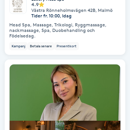
4.9
Fransförlängning Volym
Västra Rönneholmsvägen 42B
,
Malmö
Tider fr. 10:00, Idag
Fransk manikyr
Head Spa, Massage, Trikologi, Ryggmassage,
nackmassage, Spa, Duobehandling och
Födelsedag.
Fransrengöring
Kampanj
Betala senare
Presentkort
Frekvensterapi
Friskvård
Friskvårdsmassage
Frisör
Funktionsanalys