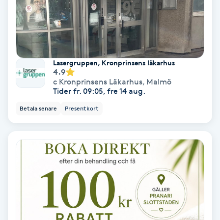
Nagelförlängning akryl
Nagelförlängning gelé
Lasergruppen, Kronprinsens läkarhus
4.9
Nagelförlängning glasfiber
c Kronprinsens Läkarhus
,
Malmö
Tider fr. 09:05, fre 14 aug.
Nagelförlängning silke
Betala senare
Presentkort
Nagelförstärkning
Nagelklippning
Nagelsvamp
Nageltrång