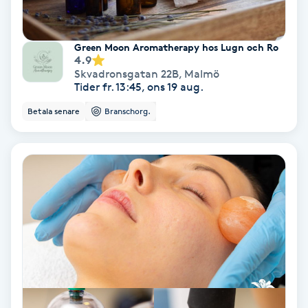
Personlig tränare
Green Moon Aromatherapy hos Lugn och Ro
4.9
Picolaser
Skvadronsgatan 22B
,
Malmö
Tider fr. 13:45, ons 19 aug.
Piercing
Betala senare
Branschorg.
Pigmentbehandling
Pigmentfläckar
Plastikkirurgi
Powder brows
Power Yoga