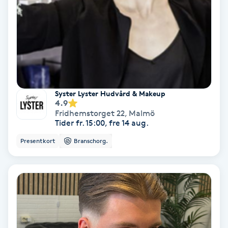
Olaplex
Olaplexbehandling
Ombre
Syster Lyster Hudvård & Makeup
Ombre brows
4.9
Fridhemstorget 22
,
Malmö
Tider fr. 15:00, fre 14 aug.
Ombre naglar
Presentkort
Branschorg.
Optiker
Ortobionomi
Ortopedi