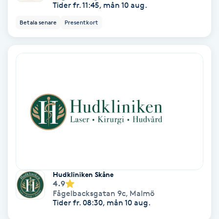
Tider fr. 11:45, mån 10 aug.
Koppningsmassage
Betala senare
Presentkort
Kosmetisk tatuering
Kostrådgivning
Kroppsinpackning
Kroppspeeling
Käkledsbehandling
Hudkliniken Skåne
Kärlbehandling
4.9
Fågelbacksgatan 9c
,
Malmö
L
Tider fr. 08:30, mån 10 aug.