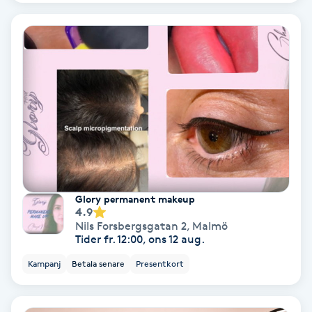
Laserbehandling
Lashlift Keratin
LED-ljusterapi
Liktornar
LPG
LPG-behandling
Glory permanent makeup
4.9
Nils Forsbergsgatan 2
,
Malmö
LPG-massage
Tider fr. 12:00, ons 12 aug.
Kampanj
Betala senare
Presentkort
Luggklippning