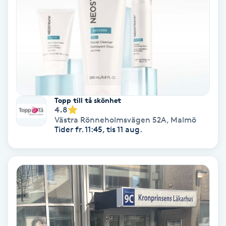
Medium
Megavolymfransar
Melasma
Mesoterapi
Topp till tå skönhet
4.8
Västra Rönneholmsvägen 52A
,
Malmö
MicroPen
Tider fr. 11:45, tis 11 aug.
Microshading
Mixfransar
N
Nagelförlängning