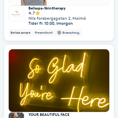
Hollywood Peel
Bellaspa-Skintherapy
4.7
Nils forsbergsgatan 2
,
Malmö
Hot Stone Massage
Tider fr. 10:00, Imorgon
Betala senare
Presentkort
Branschorg.
Hot yoga
Hudföryngring
Huduppstramning
Hudvård
Hyaluronsyra
Hyperhidros
YOUR BEAUTIFUL FACE