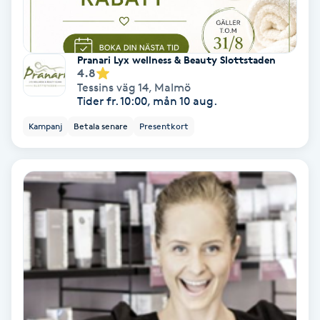
Nagelvård
Pranari Lyx wellness & Beauty Slottstaden
4.8
Naglar borttagning
Tessins väg 14
,
Malmö
Tider fr. 10:00, mån 10 aug.
Naglar reparation
Kampanj
Betala senare
Presentkort
Naprapati
Navelpiercing
NBE-massage
Ny frisyr
O