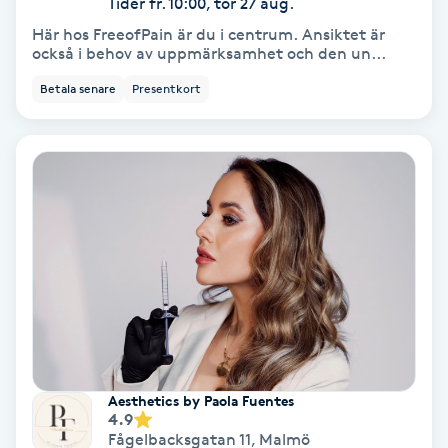
Tider fr. 10:00, tor 27 aug.
Här hos FreeofPain är du i centrum. Ansiktet är
Keratinbehandling
också i behov av uppmärksamhet och den un...
Betala senare
Presentkort
Kinesiologi
Kinesisk medicin
Kiropraktik
Klangmassage
Klippning
Klippning & Slingor
Aesthetics by Paola Fuentes
4.9
Klippning ungdom
Fågelbacksgatan 11
,
Malmö