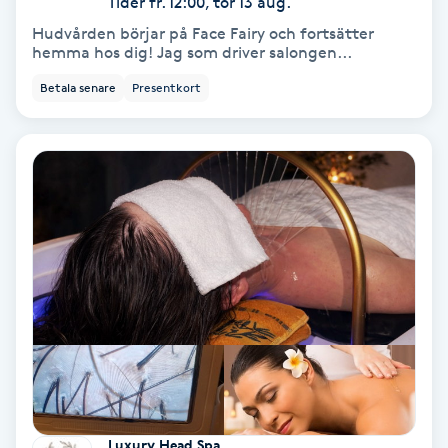
Tider fr. 12:00, tor 13 aug.
Fotmassage
Hudvården börjar på Face Fairy och fortsätter
hemma hos dig! Jag som driver salongen...
Fotsvamp
Betala senare
Presentkort
Fotvård
Fransar
Fransborttagning
Fransfärgning
Fransförlängning
Fransförlängning Megavolym
Luxury Head Spa