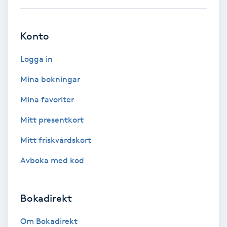
Skoinlägg
Konto
Skägg
Logga in
Skäggfärgning
Mina bokningar
Mina favoriter
Skäggklippning
Mitt presentkort
Skäggtrimmning
Mitt friskvårdskort
Skönhet
Avboka med kod
Slingor
Bokadirekt
Sockring
Om Bokadirekt