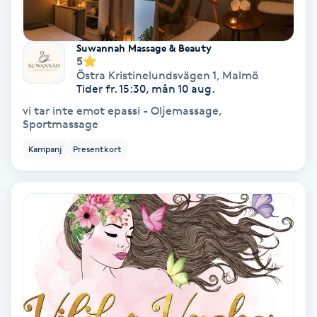
Färgning
Suwannah Massage & Beauty
Föning
5
Östra Kristinelundsvägen 1
,
Malmö
G
Tider fr. 15:30, mån 10 aug.
vi tar inte emot epassi - Oljemassage,
Gel naglar
Sportmassage
Kampanj
Presentkort
Gelenaglar
Gellack
Gellack med förstärkning
Gravidmassage
Gravidyoga