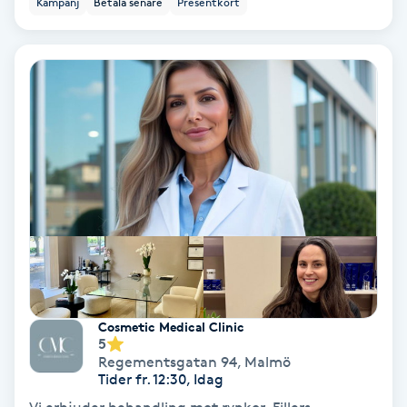
Kampanj
Betala senare
Presentkort
Ansiktsbehandling djuprengörande
B
Babylights
Balayage
Bambumassage
Barber
Barnklippning
Cosmetic Medical Clinic
5
BIAB
Regementsgatan 94
,
Malmö
Tider fr. 12:30, Idag
Blowout