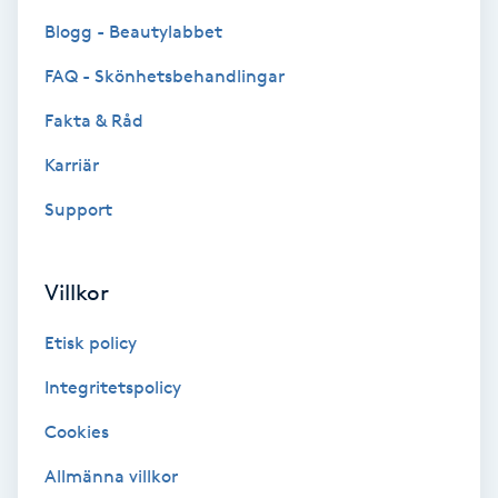
Blogg - Beautylabbet
Spa
FAQ - Skönhetsbehandlingar
Spa manikyr & pedikyr
Fakta & Råd
Spa-manikyr
Karriär
Support
Spa-pedikyr
Spraytan
Villkor
Etisk policy
Stylist
Integritetspolicy
Sugaring
Cookies
Svensk massage
Allmänna villkor