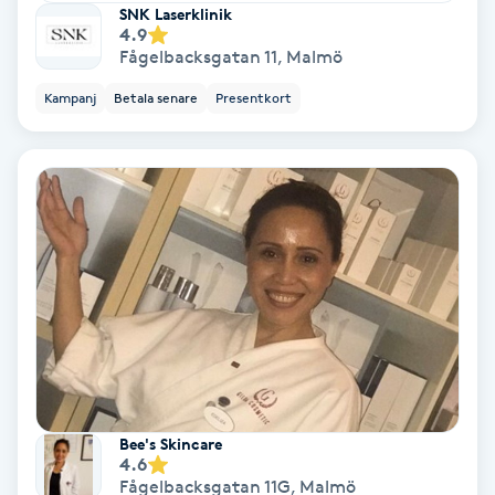
Regndroppsmassage
SNK Laserklinik
4.9
Fågelbacksgatan 11
,
Malmö
Reiki
Kampanj
Betala senare
Presentkort
Reikihealing
Reiki massage
Restorative Yoga
Rosacea
Rosenmetoden
Bee's Skincare
Ryggmassage
4.6
S
Fågelbacksgatan 11G
,
Malmö