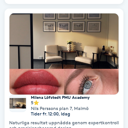
Color correction
Cryoterapi
D
Damklippning
Dermapen
Diamantslipning
E
Enzympeeling
Milena Löfstedt PMU Academy
5
Nils Perssons plan 7
,
Malmö
Extensions
Tider fr. 12:00, Idag
Naturliga resultat uppnådda genom expertkontroll