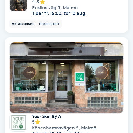
4.9
Hypnos
Roslins väg 3
,
Malmö
Tider fr. 15:00, tor 13 aug.
Hårborttagning
Betala senare
Presentkort
Hårbottenbehandling
Hårförlängning
Hårvård
Hälsa
Hälsprickor
I
Your Skin By A
5
Köpenhamnsvägen 5
,
Malmö
Idrottsmassage