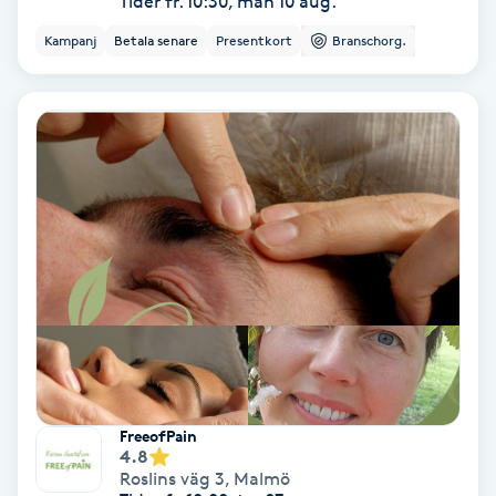
Tider fr. 10:30, mån 10 aug.
Kampanj
Betala senare
Presentkort
Branschorg.
IPL
IPL hårborttagning
IR-massage
J
Japansk massage
K
K18
Katun fransar
FreeofPain
4.8
Kemisk peeling
Roslins väg 3
,
Malmö