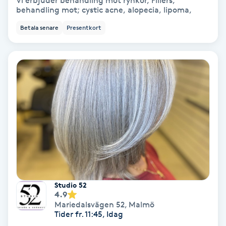
Vi erbjuder behandling mot rynkor, Fillers,
behandling mot; cystic acne, alopecia, lipoma,
Bottenfärg
Betala senare
Presentkort
Brynformning
Brynfärgning
Brynplockning
Bröllopsuppsättning
C
Celluliter
Studio 52
4.9
Coachning
Mariedalsvägen 52
,
Malmö
Tider fr. 11:45, Idag