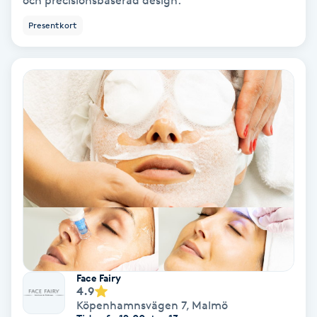
och precisionsbaserad design.
Extensions borttagning
Presentkort
Eyeliner-tatuering
F
Face framing
Faceliftmassage
Fet hårbotten
Fettreducering
Fibromassage
Face Fairy
4.9
Fillers
Köpenhamnsvägen 7
,
Malmö