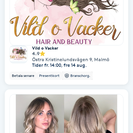
Hollywood Peel
Hot Stone Massage
Hot yoga
Vild o Vacker
4.9
Hudföryngring
Östra Kristinelundsvägen 9
,
Malmö
Tider fr. 14:00, fre 14 aug.
Huduppstramning
Betala senare
Presentkort
Branschorg.
Hudvård
Hyaluronsyra
Hyperhidros