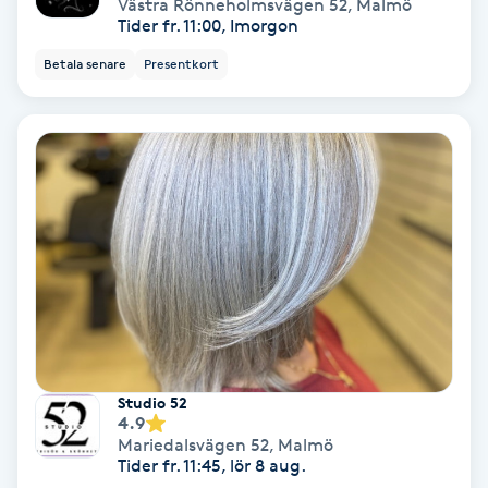
Västra Rönneholmsvägen 52
,
Malmö
Tider fr. 11:00, Imorgon
Medium
Betala senare
Presentkort
Megavolymfransar
Melasma
Mesoterapi
MicroPen
Microshading
Mixfransar
Studio 52
4.9
N
Mariedalsvägen 52
,
Malmö
Tider fr. 11:45, lör 8 aug.
Nagelförlängning