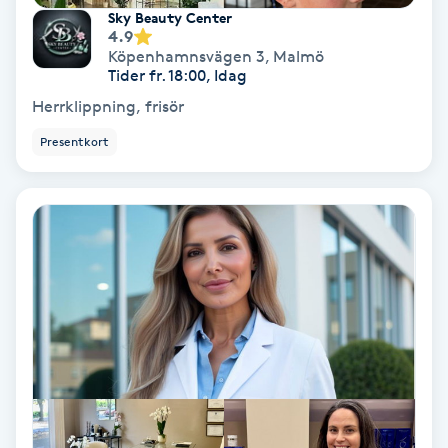
Sky Beauty Center
Fotmassage
4.9
Köpenhamnsvägen 3
,
Malmö
Tider fr. 18:00, Idag
Fotsvamp
Herrklippning, frisör
Fotvård
Presentkort
Fransar
Fransborttagning
Fransfärgning
Fransförlängning
Fransförlängning Megavolym