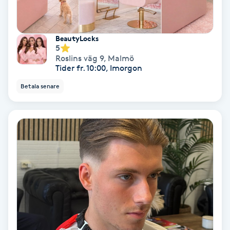
IPL
BeautyLocks
5
IPL hårborttagning
Roslins väg 9
,
Malmö
Tider fr. 10:00, Imorgon
IR-massage
Betala senare
J
Japansk massage
K
K18
Katun fransar
Kemisk peeling