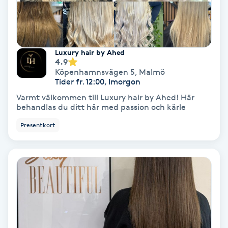
Färgning
Föning
Luxury hair by Ahed
G
4.9
Köpenhamnsvägen 5
,
Malmö
Tider fr. 12:00, Imorgon
Gel naglar
Varmt välkommen till Luxury hair by Ahed! Här
behandlas du ditt hår med passion och kärle
Gelenaglar
Presentkort
Gellack
Gellack med förstärkning
Gravidmassage
Gravidyoga