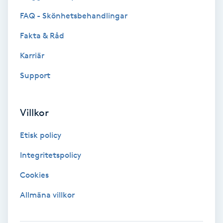
FAQ - Skönhetsbehandlingar
Personlig tränare
Fakta & Råd
Picolaser
Karriär
Support
Piercing
Pigmentbehandling
Villkor
Pigmentfläckar
Etisk policy
Integritetspolicy
Plastikkirurgi
Cookies
Powder brows
Allmäna villkor
Power Yoga