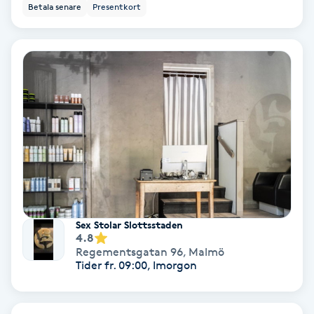
Laserbehandling
Betala senare
Presentkort
Lashlift Keratin
LED-ljusterapi
Liktornar
LPG
LPG-behandling
Sex Stolar Slottsstaden
4.8
LPG-massage
Regementsgatan 96
,
Malmö
Tider fr. 09:00, Imorgon
Luggklippning