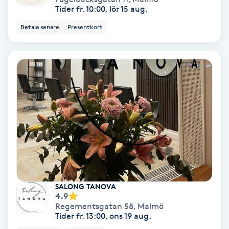
Tider fr. 10:00, lör 15 aug.
Koppningsmassage
Betala senare
Presentkort
Kosmetisk tatuering
Kostrådgivning
Kroppsinpackning
Kroppspeeling
Käkledsbehandling
SALONG TANOVA
Kärlbehandling
4.9
Regementsgatan 58
,
Malmö
L
Tider fr. 13:00, ons 19 aug.