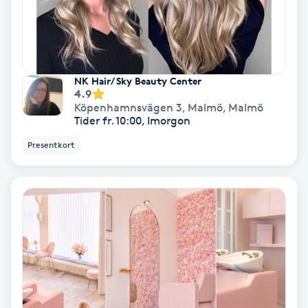
Hypnos
Hårborttagning
NK Hair/ Sky Beauty Center
Hårbottenbehandling
4.9
Köpenhamnsvägen 3, Malmö
,
Malmö
Tider fr. 10:00, Imorgon
Hårförlängning
Presentkort
Hårvård
Hälsa
Hälsprickor
I
Idrottsmassage