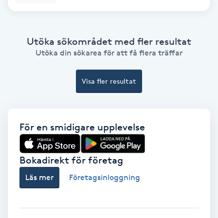
Olaplex
Olaplexbehandling
Utöka sökområdet med fler resultat
Utöka din sökarea för att få flera träffar
Ombre
Visa fler resultat
Ombre brows
Ombre naglar
För en smidigare upplevelse
Optiker
Bokadirekt för företag
Ortobionomi
Läs mer
Företagsinloggning
Ortopedi