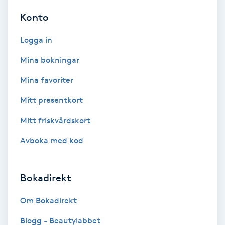
Osteopati
Konto
P
Logga in
Paraffinbehandling
Mina bokningar
Pedikyr
Mina favoriter
Mitt presentkort
Pensionärklippning
Mitt friskvårdskort
Permanent
Avboka med kod
Permanent hårborttagning
Bokadirekt
Permanent ögonbrynsmakeup
Om Bokadirekt
Personal shopper
Blogg - Beautylabbet