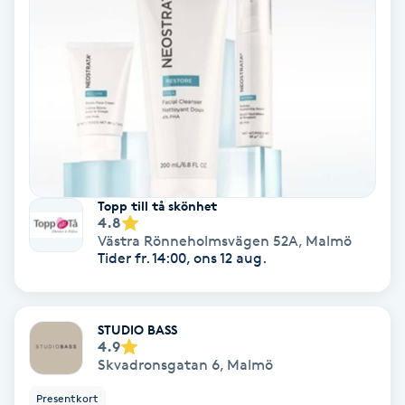
Nagelvård
Naglar borttagning
Naglar reparation
Naprapati
Topp till tå skönhet
4.8
Västra Rönneholmsvägen 52A
,
Malmö
Navelpiercing
Tider fr. 14:00, ons 12 aug.
NBE-massage
STUDIO BASS
4.9
Ny frisyr
Skvadronsgatan 6
,
Malmö
O
Presentkort