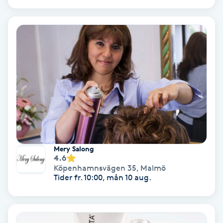
Nagelförlängning akryl
Nagelförlängning gelé
Nagelförlängning glasfiber
Nagelförlängning silke
Nagelförstärkning
Mery Salong
4.6
Nagelklippning
Köpenhamnsvägen 35
,
Malmö
Tider fr. 10:00, mån 10 aug.
Nagelsvamp
Nageltrång