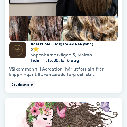
Gruppträning
Gua Sha-massage
H
AcreatioN (Tidigare AdelaNyanc)
5
Hatha Yoga
Köpenhamnsvägen 5
,
Malmö
Tider fr. 15:00, lör 8 aug.
Headspa
Välkommen till Acreation, här utförs allt från
klippningar till avancerade färg och str...
Healing
Betala senare
Herrklippning
HIFU