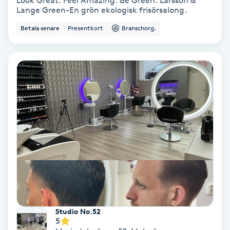
Look Great. Feel Amazing. Be Green. Larsson &
Lange Green-En grön ekologisk frisörsalong.
Bottenfärg
Betala senare
Presentkort
Branschorg.
Brynformning
Brynfärgning
Brynplockning
Bröllopsuppsättning
C
Celluliter
Coachning
Studio No.52
5