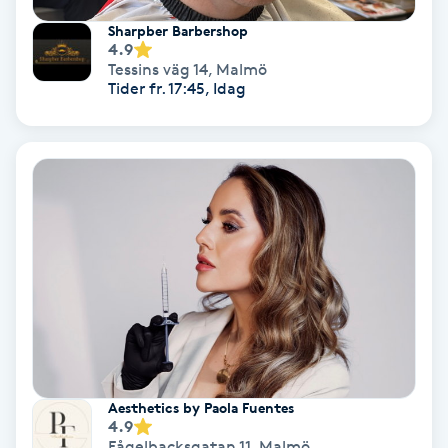
Sharpber Barbershop
Keratinbehandling
4.9
Tessins väg 14
,
Malmö
Tider fr. 17:45, Idag
Kinesiologi
Kinesisk medicin
Kiropraktik
Klangmassage
Klippning
Klippning & Slingor
Aesthetics by Paola Fuentes
4.9
Klippning ungdom
Fågelbacksgatan 11
,
Malmö