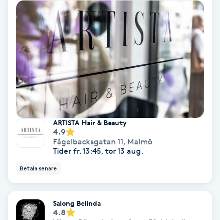
Lymfmassage
Läpptatuering
M
Makeup
Manikyr & Pedikyr
ARTISTA Hair & Beauty
Massage
4.9
Fågelbacksgatan 11
,
Malmö
Tider fr. 13:45, tor 13 aug.
Medial vägledning
Betala senare
Medicinsk massage
Salong Belinda
Meditation
4.8