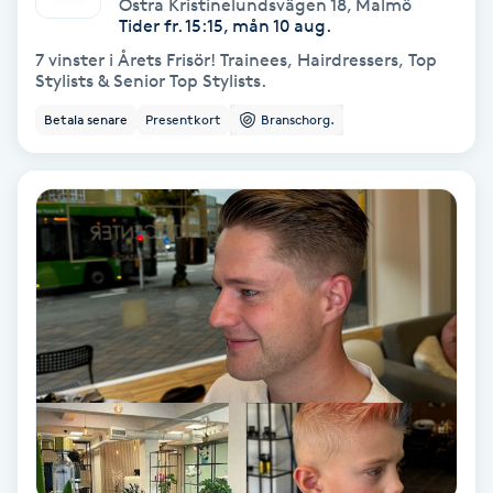
Extensions borttagning
Östra Kristinelundsvägen 18
,
Malmö
Tider fr. 15:15, mån 10 aug.
7 vinster i Årets Frisör! Trainees, Hairdressers, Top
Eyeliner-tatuering
Stylists & Senior Top Stylists.
F
Betala senare
Presentkort
Branschorg.
Face framing
Faceliftmassage
Fet hårbotten
Fettreducering
Fibromassage
Fillers