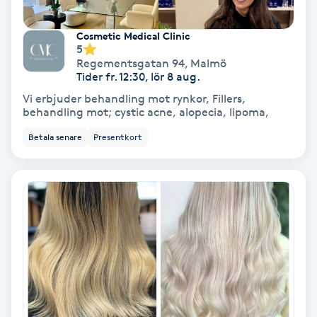
Fransförlängning Volym
Cosmetic Medical Clinic
5
Fransk manikyr
Regementsgatan 94
,
Malmö
Tider fr. 12:30, lör 8 aug.
Fransrengöring
Vi erbjuder behandling mot rynkor, Fillers,
behandling mot; cystic acne, alopecia, lipoma,
Frekvensterapi
Betala senare
Presentkort
Friskvård
Friskvårdsmassage
Frisör
Funktionsanalys