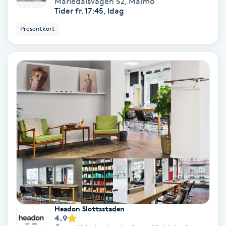
Mariedalsvägen 52
,
Malmö
Color correction
Tider fr. 17:45, Idag
Presentkort
Cryoterapi
D
Damklippning
Dermapen
Diamantslipning
E
Enzympeeling
Extensions
Headon Slottsstaden
4.9