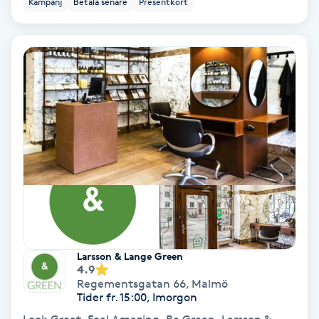
Kampanj
Betala senare
Presentkort
Ansiktsbehandling djuprengörande
B
Babylights
Balayage
Bambumassage
Barber
Barnklippning
Larsson & Lange Green
4.9
BIAB
Regementsgatan 66
,
Malmö
Tider fr. 15:00, Imorgon
Blowout