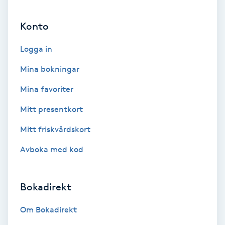
Ansiktsbehandling djuprengörande
Konto
B
Logga in
Babylights
Mina bokningar
Balayage
Mina favoriter
Bambumassage
Mitt presentkort
Mitt friskvårdskort
Barber
Avboka med kod
Barnklippning
Bokadirekt
BIAB
Om Bokadirekt
Blowout