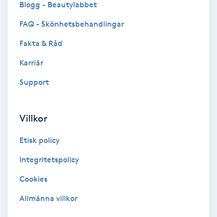
Blogg - Beautylabbet
Bottenfärg
FAQ - Skönhetsbehandlingar
Fakta & Råd
Brynformning
Karriär
Brynfärgning
Support
Brynplockning
Villkor
Bröllopsuppsättning
Etisk policy
C
Integritetspolicy
Celluliter
Cookies
Coachning
Allmänna villkor