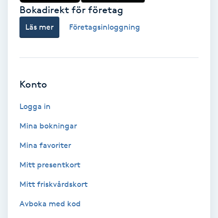
Bokadirekt för företag
Fotmassage
Läs mer
Företagsinloggning
Fotsvamp
Fotvård
Konto
Fransar
Logga in
Fransborttagning
Mina bokningar
Mina favoriter
Fransfärgning
Mitt presentkort
Fransförlängning
Mitt friskvårdskort
Avboka med kod
Fransförlängning Megavolym