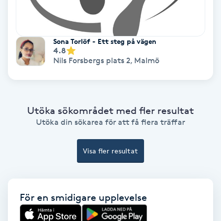
Extensions borttagning
Eyeliner-tatuering
Sona Torlöf - Ett steg på vägen
F
4.8
Nils Forsbergs plats 2
,
Malmö
Face framing
Faceliftmassage
Utöka sökområdet med fler resultat
Utöka din sökarea för att få flera träffar
Fet hårbotten
Visa fler resultat
Fettreducering
Fibromassage
För en smidigare upplevelse
Fillers