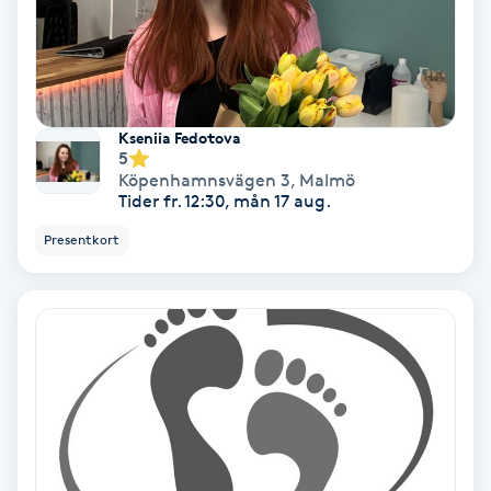
Color correction
Cryoterapi
D
Kseniia Fedotova
5
Damklippning
Köpenhamnsvägen 3
,
Malmö
Tider fr. 12:30, mån 17 aug.
Dermapen
Presentkort
Diamantslipning
E
Enzympeeling
Extensions