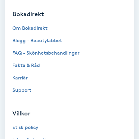
Fransförlängning Volym
Bokadirekt
Fransk manikyr
Om Bokadirekt
Blogg - Beautylabbet
Fransrengöring
FAQ - Skönhetsbehandlingar
Frekvensterapi
Fakta & Råd
Karriär
Friskvård
Support
Friskvårdsmassage
Villkor
Frisör
Etisk policy
Funktionsanalys