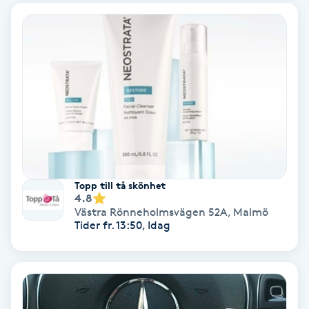
Ansiktsbehandling djuprengörande
B
Babylights
Balayage
Bambumassage
Barber
Topp till tå skönhet
4.8
Västra Rönneholmsvägen 52A
,
Malmö
Barnklippning
Tider fr. 13:50, Idag
BIAB
Blowout