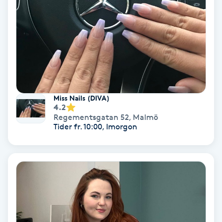
Bottenfärg
Brynformning
Brynfärgning
Miss Nails (DIVA)
Brynplockning
4.2
Regementsgatan 52
,
Malmö
Tider fr. 10:00, Imorgon
Bröllopsuppsättning
C
Celluliter
Coachning