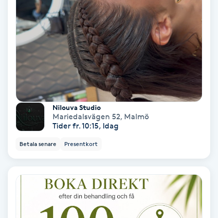
Ansiktsbehandling djuprengörande
B
Babylights
Balayage
Bambumassage
Nilouva Studio
Mariedalsvägen 52
,
Malmö
Tider fr. 10:15, Idag
Barber
Betala senare
Presentkort
Barnklippning
BIAB
Blowout