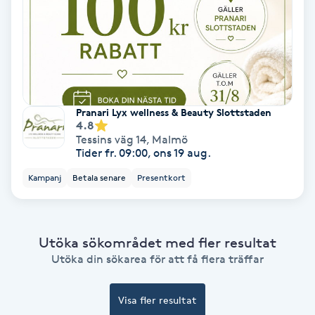
Bottenfärg
Brynformning
Brynfärgning
Pranari Lyx wellness & Beauty Slottstaden
4.8
Tessins väg 14
,
Malmö
Brynplockning
Tider fr. 09:00, ons 19 aug.
Kampanj
Betala senare
Presentkort
Bröllopsuppsättning
C
Utöka sökområdet med fler resultat
Celluliter
Utöka din sökarea för att få flera träffar
Coachning
Visa fler resultat