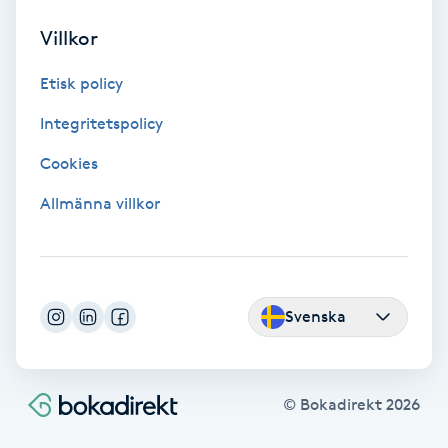
Fotmassage
Villkor
Etisk policy
Fotsvamp
Integritetspolicy
Fotvård
Cookies
Fransar
Allmänna villkor
Fransborttagning
Fransfärgning
Svenska
Fransförlängning
© Bokadirekt
2026
Fransförlängning Megavolym