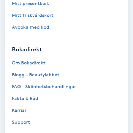
Extensions borttagning
Mitt presentkort
Mitt friskvårdskort
Eyeliner-tatuering
Avboka med kod
F
Face framing
Bokadirekt
Faceliftmassage
Om Bokadirekt
Blogg - Beautylabbet
Fet hårbotten
FAQ - Skönhetsbehandlingar
Fettreducering
Fakta & Råd
Fibromassage
Karriär
Support
Fillers