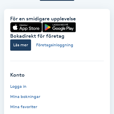
Color correction
Cryoterapi
För en smidigare upplevelse
D
Bokadirekt för företag
Damklippning
Läs mer
Företagsinloggning
Dermapen
Diamantslipning
Konto
E
Logga in
Enzympeeling
Mina bokningar
Extensions
Mina favoriter