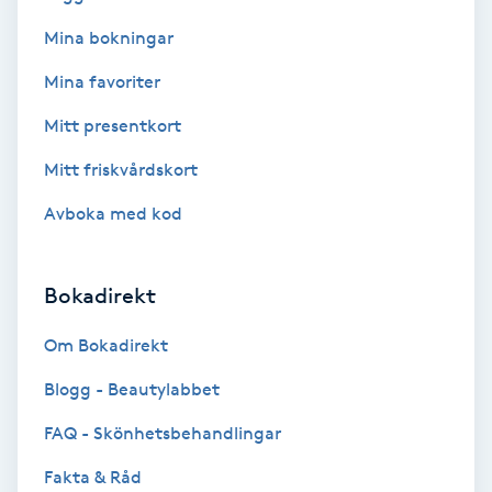
Mina bokningar
Bottenfärg
Mina favoriter
Brynformning
Mitt presentkort
Mitt friskvårdskort
Brynfärgning
Avboka med kod
Brynplockning
Bokadirekt
Bröllopsuppsättning
C
Om Bokadirekt
Celluliter
Blogg - Beautylabbet
FAQ - Skönhetsbehandlingar
Coachning
Fakta & Råd