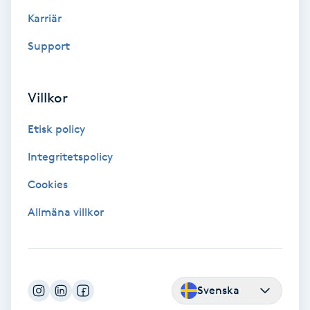
Color correction
Karriär
Support
Cryoterapi
D
Villkor
Damklippning
Etisk policy
Dermapen
Integritetspolicy
Diamantslipning
Cookies
E
Allmäna villkor
Enzympeeling
Extensions
Svenska