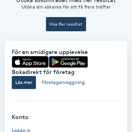
Ansiktsbehandling djuprengörande
Utöka din sökarea för att få flera träffar
B
Visa fler resultat
Babylights
Balayage
För en smidigare upplevelse
Bambumassage
Bokadirekt för företag
Barber
Läs mer
Företagsinloggning
Barnklippning
BIAB
Konto
Blowout
Logga in