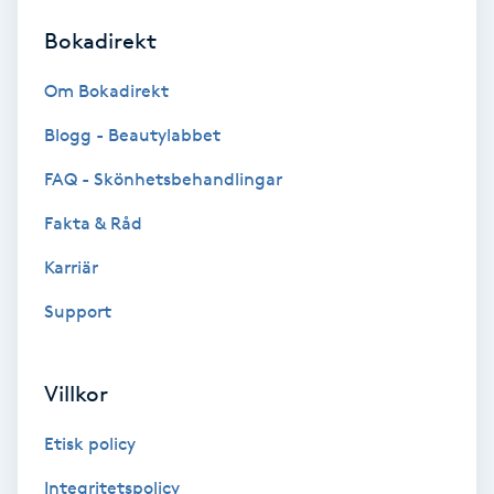
Bokadirekt
Brynformning
Om Bokadirekt
Brynfärgning
Blogg - Beautylabbet
Brynplockning
FAQ - Skönhetsbehandlingar
Fakta & Råd
Bröllopsuppsättning
C
Karriär
Support
Celluliter
Coachning
Villkor
Color correction
Etisk policy
Integritetspolicy