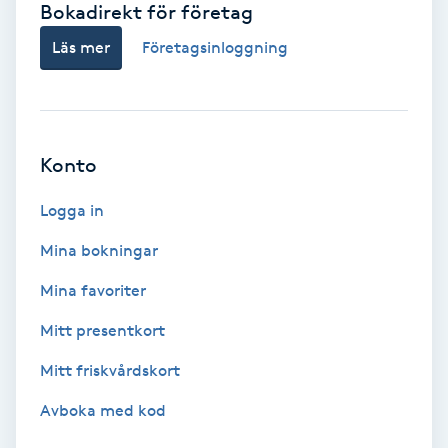
Bokadirekt för företag
Babylights
Läs mer
Företagsinloggning
Balayage
Bambumassage
Konto
Barber
Logga in
Mina bokningar
Barnklippning
Mina favoriter
BIAB
Mitt presentkort
Mitt friskvårdskort
Blowout
Avboka med kod
Bottenfärg