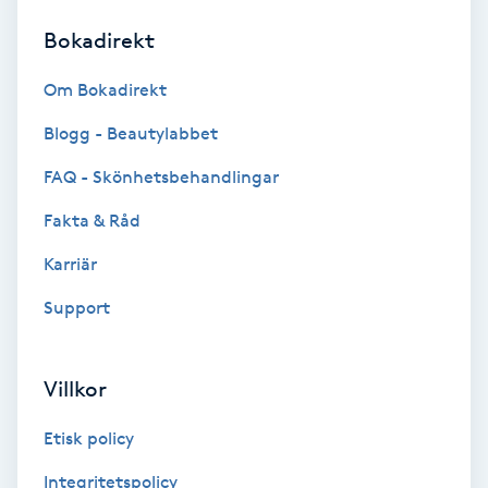
Bokadirekt
Brynformning
Om Bokadirekt
Brynfärgning
Blogg - Beautylabbet
Brynplockning
FAQ - Skönhetsbehandlingar
Fakta & Råd
Bröllopsuppsättning
C
Karriär
Support
Celluliter
Coachning
Villkor
Color correction
Etisk policy
Integritetspolicy