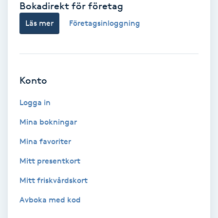
Bokadirekt för företag
Babylights
Läs mer
Företagsinloggning
Balayage
Bambumassage
Konto
Barber
Logga in
Mina bokningar
Barnklippning
Mina favoriter
BIAB
Mitt presentkort
Mitt friskvårdskort
Blowout
Avboka med kod
Bottenfärg