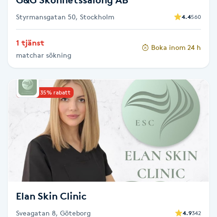
Styrmansgatan 50, Stockholm
4.4
560
Gua Sha-massage
H
1 tjänst
Boka inom 24 h
matchar sökning
Hatha Yoga
Headspa
Upp till 35% rabatt
Healing
Herrklippning
HIFU
Elan Skin Clinic
Hollywood Peel
Sveagatan 8, Göteborg
4.9
342