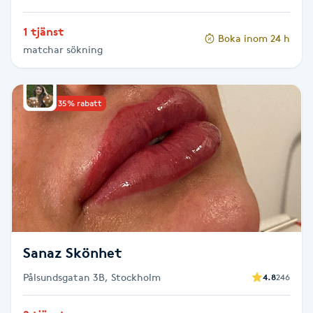
Hot Stone Massage
1 tjänst
Boka inom 24 h
Hot yoga
matchar sökning
Hudföryngring
Upp till 35% rabatt
Huduppstramning
Hudvård
Hyaluronsyra
Hyperhidros
Sanaz Skönhet
Pålsundsgatan 3B, Stockholm
4.8
246
Hypnos