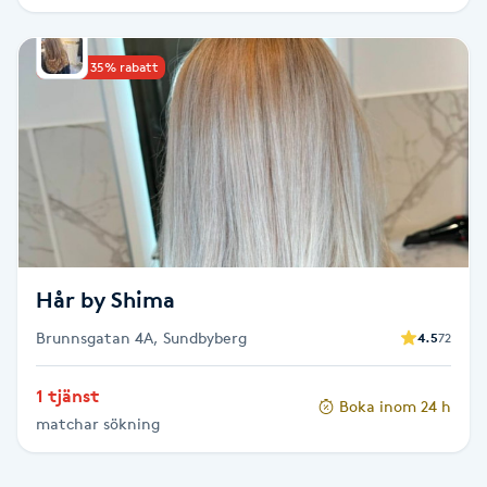
IPL hårborttagning
Upp till 35% rabatt
IR-massage
J
Japansk massage
K
K18
Hår by Shima
Katun fransar
Brunnsgatan 4A, Sundbyberg
4.5
72
Kemisk peeling
1 tjänst
Boka inom 24 h
matchar sökning
Keratinbehandling