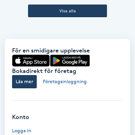
Kinesiologi
Visa alla
Kinesisk medicin
Kiropraktik
För en smidigare upplevelse
Klangmassage
Bokadirekt för företag
Klippning
Läs mer
Företagsinloggning
Klippning & Slingor
Klippning ungdom
Konto
Koppningsmassage
Logga in