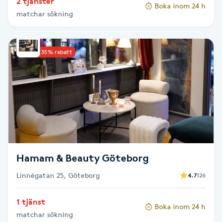
2 tjänster
Hårborttagning
Boka inom 24 h
matchar sökning
Hårbottenbehandling
Upp till 35% rabatt
Hårförlängning
Hårvård
Hälsa
Hälsprickor
Hamam & Beauty Göteborg
I
Linnégatan 25, Göteborg
4.7
126
Idrottsmassage
1 tjänst
Boka inom 24 h
IPL
matchar sökning