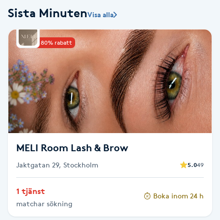
Sista Minuten
Visa alla
Babylights
Upp till 80% rabatt
Balayage
Bambumassage
Barber
Barnklippning
MELI Room Lash & Brow
BIAB
Jaktgatan 29, Stockholm
5.0
49
Blowout
1 tjänst
Boka inom 24 h
matchar sökning
Bottenfärg