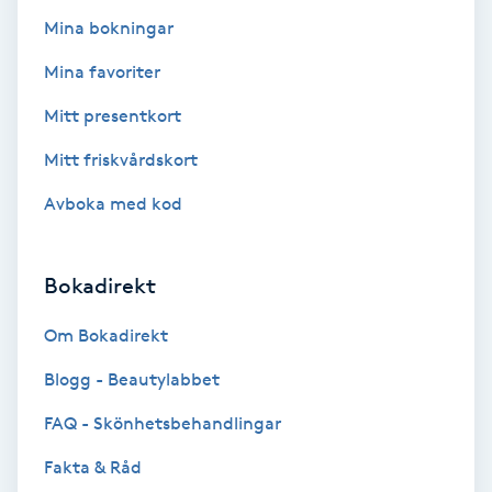
Mina bokningar
Kosmetisk tatuering
Mina favoriter
Kostrådgivning
Mitt presentkort
Kroppsinpackning
Mitt friskvårdskort
Avboka med kod
Kroppspeeling
Käkledsbehandling
Bokadirekt
Om Bokadirekt
Kärlbehandling
L
Blogg - Beautylabbet
FAQ - Skönhetsbehandlingar
Laserbehandling
Fakta & Råd
Lashlift Keratin