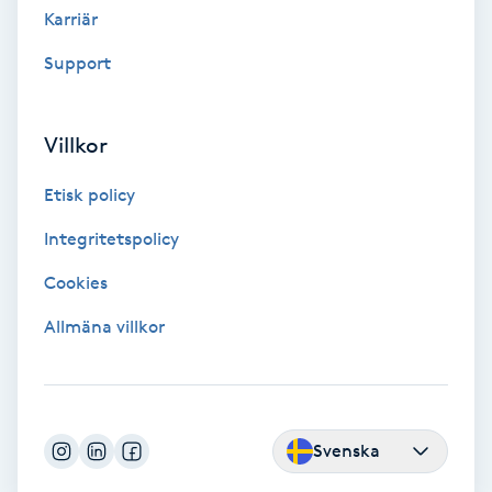
Karriär
LED-ljusterapi
Support
Liktornar
Villkor
LPG
Etisk policy
Integritetspolicy
LPG-behandling
Cookies
LPG-massage
Allmäna villkor
Luggklippning
Lymfmassage
Svenska
Läpptatuering