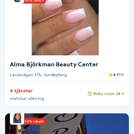
Upp till 50% rabatt
Cryoterapi
D
Damklippning
Dermapen
Diamantslipning
Alma Björkman Beauty Center
E
Landsvägen 17A, Sundbyberg
4.7
735
Enzympeeling
4 tjänster
Boka inom 24 h
matchar sökning
Extensions
Extensions borttagning
Upp till 50% rabatt
Eyeliner-tatuering