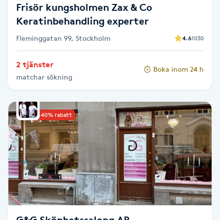
Frisör kungsholmen Zax & Co
Föning
Keratinbehandling experter
G
Fleminggatan 99, Stockholm
4.6
1030
Gel naglar
2 tjänster
Boka inom 24 h
Gelenaglar
matchar sökning
Gellack
Upp till 40% rabatt
Gellack med förstärkning
Gravidmassage
Gravidyoga
Gruppträning
G&G Skönhetssalong AB