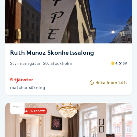
F
Face framing
Faceliftmassage
Ruth Munoz Skonhetssalong
Fet hårbotten
Styrmansgatan 50, Stockholm
4.5
189
Fettreducering
5 tjänster
Boka inom 24 h
matchar sökning
Fibromassage
Fillers
Upp till 45% rabatt
Fotmassage