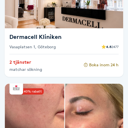
Fotsvamp
Fotvård
Dermacell Kliniken
Fransar
Vasaplatsen 1, Göteborg
4.8
2477
Fransborttagning
2 tjänster
Boka inom 24 h
Fransfärgning
matchar sökning
Fransförlängning
Upp till 40% rabatt
Fransförlängning Megavolym
Fransförlängning Volym