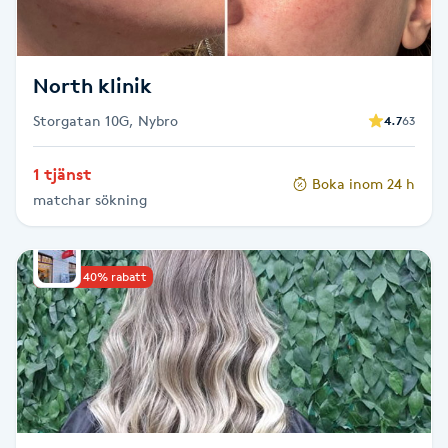
Fransk manikyr
Fransrengöring
North klinik
Storgatan 10G, Nybro
4.7
63
Frekvensterapi
1 tjänst
Boka inom 24 h
Friskvård
matchar sökning
Friskvårdsmassage
Upp till 40% rabatt
Frisör
Funktionsanalys
Färgning