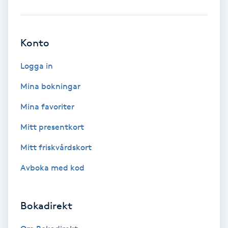
Ansiktsbehandling djuprengörande
B
Konto
Babylights
Logga in
Balayage
Mina bokningar
Mina favoriter
Bambumassage
Mitt presentkort
Barber
Mitt friskvårdskort
Barnklippning
Avboka med kod
BIAB
Bokadirekt
Blowout