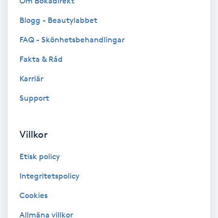
Om Bokadirekt
Blogg - Beautylabbet
Bottenfärg
FAQ - Skönhetsbehandlingar
Brynformning
Fakta & Råd
Brynfärgning
Karriär
Support
Brynplockning
Bröllopsuppsättning
Villkor
C
Etisk policy
Celluliter
Integritetspolicy
Cookies
Coachning
Allmäna villkor