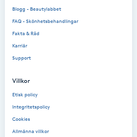
Blogg - Beautylabbet
Bottenfärg
FAQ - Skönhetsbehandlingar
Brynformning
Fakta & Råd
Karriär
Brynfärgning
Support
Brynplockning
Villkor
Bröllopsuppsättning
C
Etisk policy
Celluliter
Integritetspolicy
Cookies
Coachning
Allmänna villkor