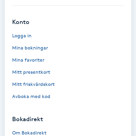
Ansiktsbehandling djuprengörande
B
Konto
Babylights
Logga in
Balayage
Mina bokningar
Mina favoriter
Bambumassage
Mitt presentkort
Barber
Mitt friskvårdskort
Avboka med kod
Barnklippning
BIAB
Bokadirekt
Blowout
Om Bokadirekt