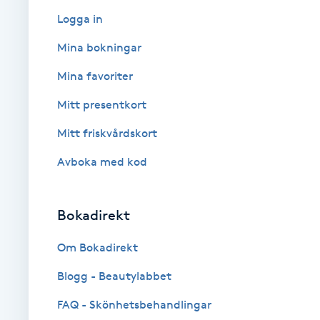
Logga in
Babylights
Mina bokningar
Balayage
Mina favoriter
Mitt presentkort
Bambumassage
Mitt friskvårdskort
Barber
Avboka med kod
Barnklippning
Bokadirekt
BIAB
Om Bokadirekt
Blowout
Blogg - Beautylabbet
FAQ - Skönhetsbehandlingar
Bottenfärg