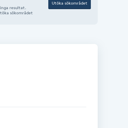
Utöka sökområdet
inga resultat.
r utöka sökområdet