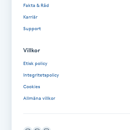
Fakta & Råd
Brynformning
Karriär
Support
Brynfärgning
Brynplockning
Villkor
Bröllopsuppsättning
Etisk policy
C
Integritetspolicy
Celluliter
Cookies
Allmäna villkor
Coachning
Color correction