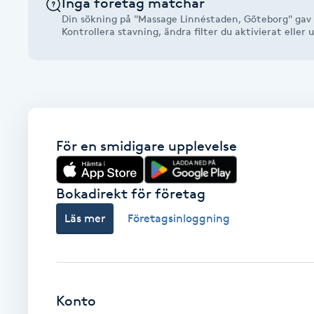
Inga företag matchar
Alternativmedicin
Din sökning på "Massage Linnéstaden, Göteborg" gav 
Kontrollera stavning, ändra filter du aktivierat elle
Andningsmassage
Ansiktslyft utan kirurgi
Aromamassage
För en smidigare upplevelse
Ashtanga Yoga
Bokadirekt för företag
Ayurveda
Läs mer
Företagsinloggning
Ayurvedisk Massage
Ansiktsbehandling djuprengörande
Konto
B