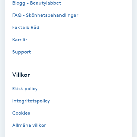
Blogg - Beautylabbet
Bottenfärg
FAQ - Skönhetsbehandlingar
Fakta & Råd
Brynformning
Karriär
Brynfärgning
Support
Brynplockning
Villkor
Bröllopsuppsättning
Etisk policy
C
Integritetspolicy
Celluliter
Cookies
Coachning
Allmäna villkor