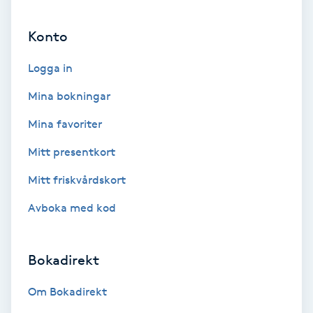
Ansiktsbehandling djuprengörande
Konto
B
Logga in
Babylights
Mina bokningar
Balayage
Mina favoriter
Bambumassage
Mitt presentkort
Mitt friskvårdskort
Barber
Avboka med kod
Barnklippning
Bokadirekt
BIAB
Om Bokadirekt
Blowout