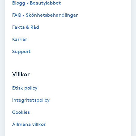
Blogg - Beautylabbet
Bottenfärg
FAQ - Skönhetsbehandlingar
Fakta & Råd
Brynformning
Karriär
Brynfärgning
Support
Brynplockning
Villkor
Bröllopsuppsättning
Etisk policy
C
Integritetspolicy
Celluliter
Cookies
Coachning
Allmäna villkor