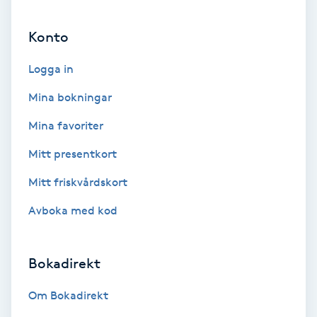
Ansiktsbehandling djuprengörande
Konto
B
Logga in
Babylights
Mina bokningar
Balayage
Mina favoriter
Bambumassage
Mitt presentkort
Mitt friskvårdskort
Barber
Avboka med kod
Barnklippning
Bokadirekt
BIAB
Om Bokadirekt
Blowout