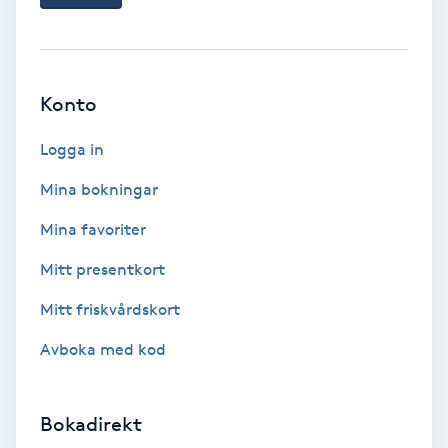
Ansiktsbehandling djuprengörande
B
Babylights
Konto
Logga in
Balayage
Mina bokningar
Bambumassage
Mina favoriter
Barber
Mitt presentkort
Mitt friskvårdskort
Barnklippning
Avboka med kod
BIAB
Bokadirekt
Blowout