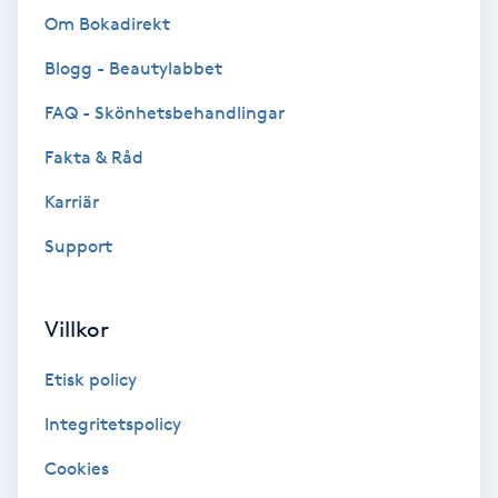
Om Bokadirekt
Bottenfärg
Blogg - Beautylabbet
Brynformning
FAQ - Skönhetsbehandlingar
Fakta & Råd
Brynfärgning
Karriär
Brynplockning
Support
Bröllopsuppsättning
Villkor
C
Etisk policy
Celluliter
Integritetspolicy
Coachning
Cookies