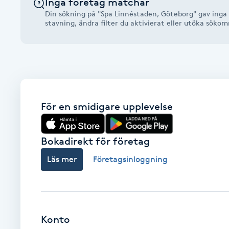
Inga företag matchar
Alternativmedicin
Din sökning på "Spa Linnéstaden, Göteborg" gav inga 
stavning, ändra filter du aktivierat eller utöka söko
Andningsmassage
Ansiktslyft utan kirurgi
Aromamassage
För en smidigare upplevelse
Ashtanga Yoga
Bokadirekt för företag
Ayurveda
Läs mer
Företagsinloggning
Ayurvedisk Massage
Ansiktsbehandling djuprengörande
Konto
B