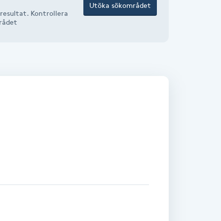
Utöka sökområdet
resultat. Kontrollera
mrådet