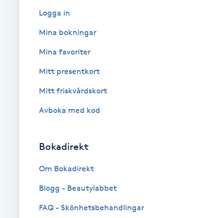
Logga in
Babylights
Mina bokningar
Balayage
Mina favoriter
Mitt presentkort
Bambumassage
Mitt friskvårdskort
Barber
Avboka med kod
Barnklippning
Bokadirekt
BIAB
Om Bokadirekt
Blowout
Blogg - Beautylabbet
FAQ - Skönhetsbehandlingar
Bottenfärg