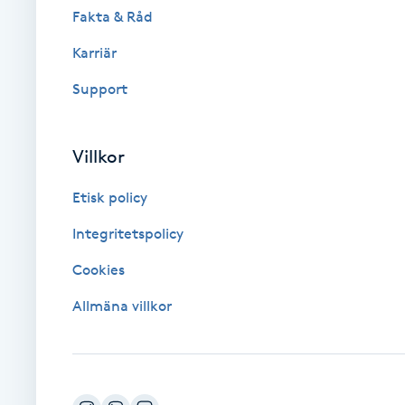
Fakta & Råd
Brynformning
Karriär
Support
Brynfärgning
Brynplockning
Villkor
Bröllopsuppsättning
Etisk policy
C
Integritetspolicy
Celluliter
Cookies
Allmäna villkor
Coachning
Color correction