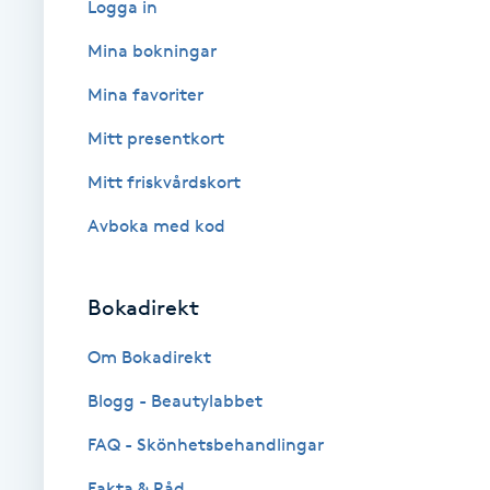
Logga in
Babylights
Mina bokningar
Mina favoriter
Balayage
Mitt presentkort
Bambumassage
Mitt friskvårdskort
Avboka med kod
Barber
Barnklippning
Bokadirekt
BIAB
Om Bokadirekt
Blogg - Beautylabbet
Blowout
FAQ - Skönhetsbehandlingar
Bottenfärg
Fakta & Råd