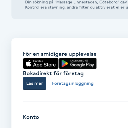
Din sökning på "Massage Linnéstaden, Göteborg" gav 
Alternativmedicin
Kontrollera stavning, ändra filter du aktivierat elle
Andningsmassage
Ansiktslyft utan kirurgi
För en smidigare upplevelse
Aromamassage
Ashtanga Yoga
Bokadirekt för företag
Läs mer
Företagsinloggning
Ayurveda
Ayurvedisk Massage
Konto
Ansiktsbehandling djuprengörande
B