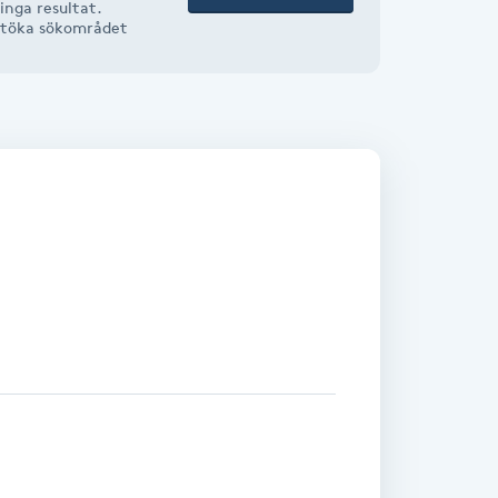
inga resultat.
r utöka sökområdet