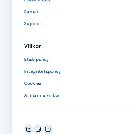
Karriär
Brynformning
Support
Brynfärgning
Villkor
Brynplockning
Etisk policy
Bröllopsuppsättning
Integritetspolicy
C
Cookies
Celluliter
Allmänna villkor
Coachning
Color correction