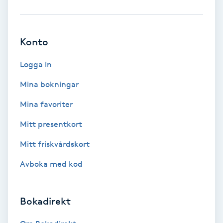
Ansiktsbehandling djuprengörande
B
Konto
Babylights
Logga in
Balayage
Mina bokningar
Mina favoriter
Bambumassage
Mitt presentkort
Barber
Mitt friskvårdskort
Barnklippning
Avboka med kod
BIAB
Bokadirekt
Blowout