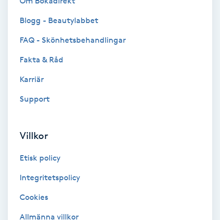
Om Bokadirekt
Blogg - Beautylabbet
Bottenfärg
FAQ - Skönhetsbehandlingar
Brynformning
Fakta & Råd
Brynfärgning
Karriär
Support
Brynplockning
Bröllopsuppsättning
Villkor
C
Etisk policy
Celluliter
Integritetspolicy
Cookies
Coachning
Allmänna villkor