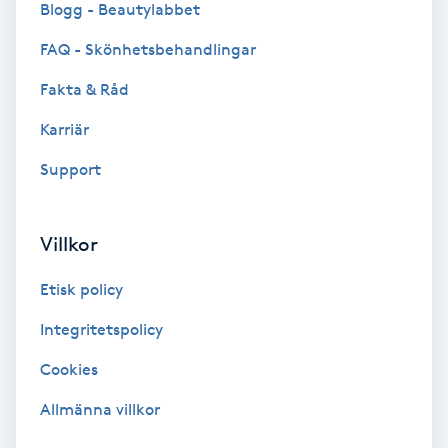
Blogg - Beautylabbet
Bottenfärg
FAQ - Skönhetsbehandlingar
Fakta & Råd
Brynformning
Karriär
Brynfärgning
Support
Brynplockning
Villkor
Bröllopsuppsättning
Etisk policy
C
Integritetspolicy
Celluliter
Cookies
Coachning
Allmänna villkor