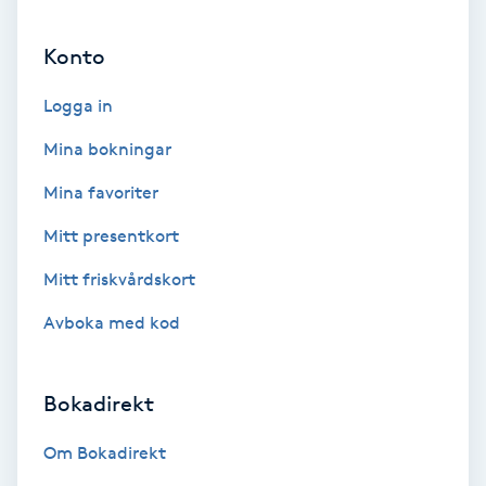
Ansiktsbehandling djuprengörande
Konto
B
Logga in
Babylights
Mina bokningar
Balayage
Mina favoriter
Bambumassage
Mitt presentkort
Mitt friskvårdskort
Barber
Avboka med kod
Barnklippning
Bokadirekt
BIAB
Om Bokadirekt
Blowout