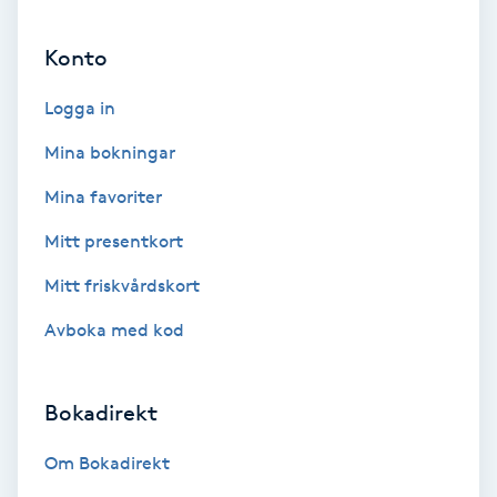
Ansiktsbehandling djuprengörande
Konto
B
Logga in
Babylights
Mina bokningar
Balayage
Mina favoriter
Bambumassage
Mitt presentkort
Mitt friskvårdskort
Barber
Avboka med kod
Barnklippning
Bokadirekt
BIAB
Om Bokadirekt
Blowout