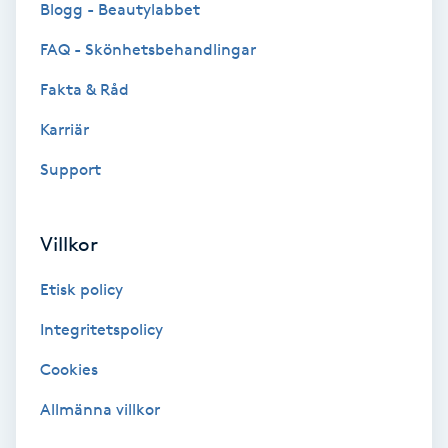
Blogg - Beautylabbet
Bottenfärg
FAQ - Skönhetsbehandlingar
Fakta & Råd
Brynformning
Karriär
Brynfärgning
Support
Brynplockning
Villkor
Bröllopsuppsättning
Etisk policy
C
Integritetspolicy
Celluliter
Cookies
Coachning
Allmänna villkor