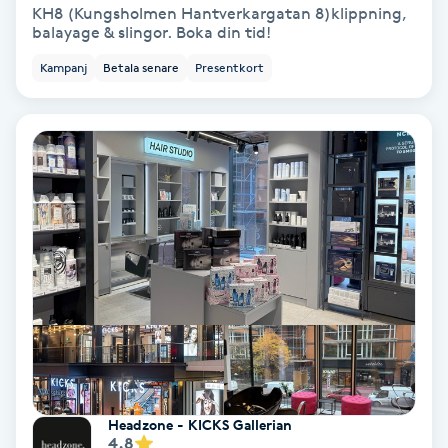
Laserbehandling
KH8 (Kungsholmen Hantverkargatan 8)klippning,
balayage & slingor. Boka din tid!
Lashlift Keratin
Kampanj
Betala senare
Presentkort
LED-ljusterapi
Liktornar
LPG
LPG-behandling
LPG-massage
Luggklippning
Headzone - KICKS Gallerian
4.8