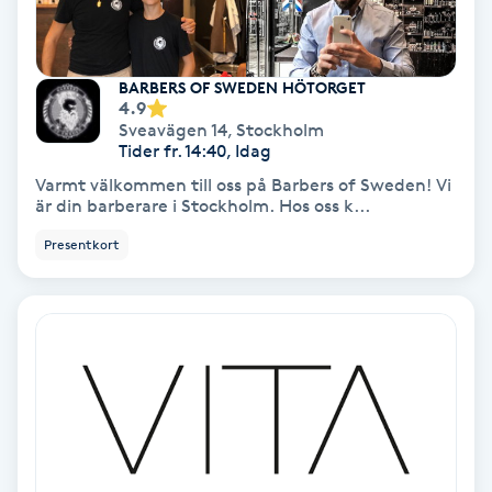
Färgning
BARBERS OF SWEDEN HÖTORGET
Föning
4.9
G
Sveavägen 14
,
Stockholm
Tider fr. 14:40, Idag
Gel naglar
Varmt välkommen till oss på Barbers of Sweden! Vi
är din barberare i Stockholm. Hos oss k...
Gelenaglar
Presentkort
Gellack
Gellack med förstärkning
Gravidmassage
Gravidyoga