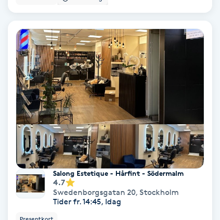
Samtalsterapi
Senioryoga
Shiatsu
Singelfransar
Sjukgymnastik
Skalpmassage
Salong Estetique - Hårfint - Södermalm
4.7
Skinbooster
Swedenborgsgatan 20
,
Stockholm
Tider fr. 14:45, Idag
Sklerosering
Presentkort