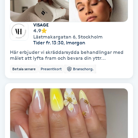
Nagelförlängning akryl
VISAGE
4.9
Nagelförlängning gelé
Lästmakargatan 6
,
Stockholm
Tider fr. 13:30, Imorgon
Nagelförlängning glasfiber
Här erbjuder vi skräddarsydda behandlingar med
målet att lyfta fram och bevara din yttr...
Nagelförlängning silke
Betala senare
Presentkort
Branschorg.
Nagelförstärkning
Nagelklippning
Nagelsvamp
Nageltrång