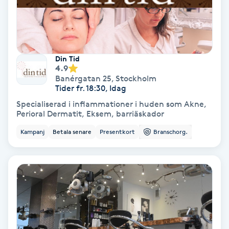
Volymfransar
Vårtor
Din Tid
Y
4.9
Banérgatan 25
,
Stockholm
Yin Yoga
Tider fr. 18:30, Idag
Specialiserad i inflammationer i huden som Akne,
Yoga
Perioral Dermatit, Eksem, barriäskador
Kampanj
Betala senare
Presentkort
Branschorg.
Yoga Nidra
Yogamassage
Z
Zonterapi