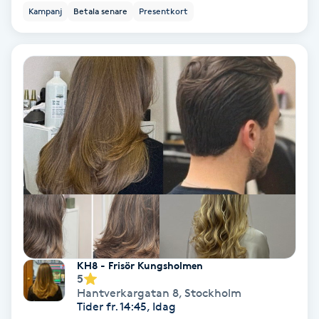
Kampanj
Betala senare
Presentkort
Koppningsmassage
Kosmetisk tatuering
Kostrådgivning
Kroppsinpackning
Kroppspeeling
Käkledsbehandling
Kärlbehandling
KH8 - Frisör Kungsholmen
5
L
Hantverkargatan 8
,
Stockholm
Tider fr. 14:45, Idag