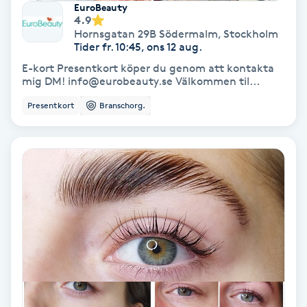
Terapi
EuroBeauty
4.9
Hornsgatan 29B Södermalm
,
Stockholm
Thaimassage
Tider fr. 10:45, ons 12 aug.
E-kort Presentkort köper du genom att kontakta
Toning
mig DM! info@eurobeauty.se Välkommen til...
Presentkort
Branschorg.
Torr hårbotten
Torrborstning
Triggerpunktsmassage
Trådning
Träning