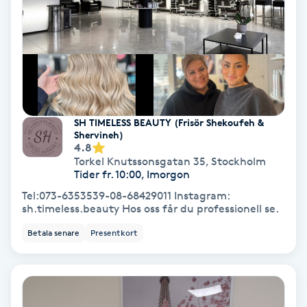
Personlig tränare
Picolaser
Piercing
SH TIMELESS BEAUTY (Frisör Shekoufeh &
Shervineh)
Pigmentbehandling
4.8
Torkel Knutssonsgatan 35
,
Stockholm
Tider fr. 10:00, Imorgon
Pigmentfläckar
Tel:073-6353539-08-68429011 Instagram:
sh.timeless.beauty Hos oss får du professionell se.
Plastikkirurgi
Betala senare
Presentkort
Powder brows
Power Yoga