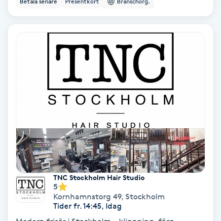
Betala senare
Presentkort
Branschorg.
Ansiktsbehandling djuprengörande
B
Babylights
Balayage
Bambumassage
Barber
Barnklippning
TNC Stockholm Hair Studio
5
BIAB
Kornhamnstorg 49
,
Stockholm
Tider fr. 14:45, Idag
Blowout