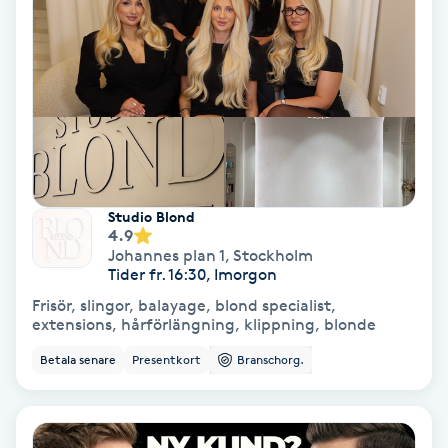
Hypnos
Hårborttagning
Hårbottenbehandling
Hårförlängning
Studio Blond
4.9
Hårvård
Johannes plan 1
,
Stockholm
Tider fr. 16:30, Imorgon
Hälsa
Frisör, slingor, balayage, blond specialist,
extensions, hårförlängning, klippning, blonde
Hälsprickor
Betala senare
Presentkort
Branschorg.
I
Idrottsmassage