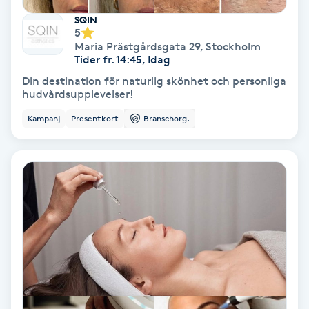
Medium
SQIN
5
Maria Prästgårdsgata 29
,
Stockholm
Megavolymfransar
Tider fr. 14:45, Idag
Din destination för naturlig skönhet och personliga
hudvårdsupplevelser!
Melasma
Kampanj
Presentkort
Branschorg.
Mesoterapi
MicroPen
Microshading
Mixfransar
N
Nagelförlängning