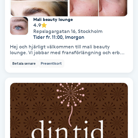
Tvätt & Fön
V
Mali beauty lounge
4.9
Vaccination
Repslagargatan 16
,
Stockholm
Tider fr. 11:00, Imorgon
Vampyrbehandling
Hej och hjärligt välkommen till mali beauty
lounge. Vi jobbar med fransförlängning och erb...
Vaxning
Betala senare
Presentkort
Vaxning brasiliansk
Veterinär
Vibrationsmassage
Vinyasa Yoga