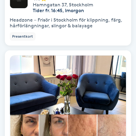
Lymfmassage
Hamngatan 37
,
Stockholm
Tider fr. 16:45, Imorgon
Läpptatuering
Headzone – Frisör i Stockholm för klippning, färg,
hårförlängningar, slingor & balayage
M
Presentkort
Makeup
Manikyr & Pedikyr
Massage
Medial vägledning
Medicinsk massage
Meditation