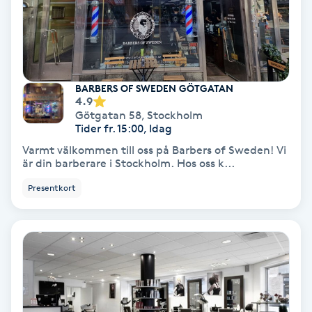
Osteopati
P
Paraffinbehandling
BARBERS OF SWEDEN GÖTGATAN
4.9
Pedikyr
Götgatan 58
,
Stockholm
Tider fr. 15:00, Idag
Pensionärklippning
Varmt välkommen till oss på Barbers of Sweden! Vi
är din barberare i Stockholm. Hos oss k...
Permanent
Presentkort
Permanent hårborttagning
Permanent ögonbrynsmakeup
Personal shopper