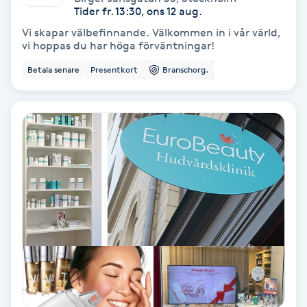
Tider fr. 13:30, ons 12 aug.
Svettbehandling
Vi skapar välbefinnande. Välkommen in i vår värld,
vi hoppas du har höga förväntningar!
T
Betala senare
Presentkort
Branschorg.
Tuina-massage
Taktil massage
Tandblekning
Tandläkare
Tatuering
Tatueringsborttagning