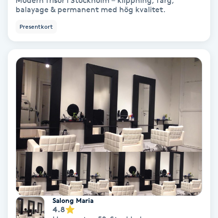
Modern frisör i Stockholm – klippning, färg,
balayage & permanent med hög kvalitet.
Bottenfärg
Presentkort
Brynformning
Brynfärgning
Brynplockning
Bröllopsuppsättning
C
Celluliter
Coachning
Salong Maria
4.8