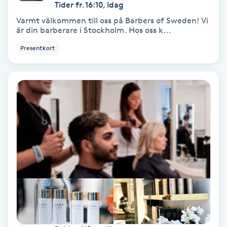
Extensions borttagning
Tider fr. 16:10, Idag
Varmt välkommen till oss på Barbers of Sweden! Vi
är din barberare i Stockholm. Hos oss k...
Eyeliner-tatuering
F
Presentkort
Face framing
Faceliftmassage
Fet hårbotten
Fettreducering
Fibromassage
Fillers