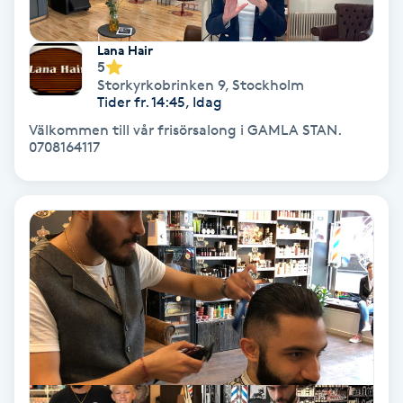
Fransförlängning Volym
Lana Hair
5
Fransk manikyr
Storkyrkobrinken 9
,
Stockholm
Tider fr. 14:45, Idag
Fransrengöring
Välkommen till vår frisörsalong i GAMLA STAN.
0708164117
Frekvensterapi
Friskvård
Friskvårdsmassage
Frisör
Funktionsanalys