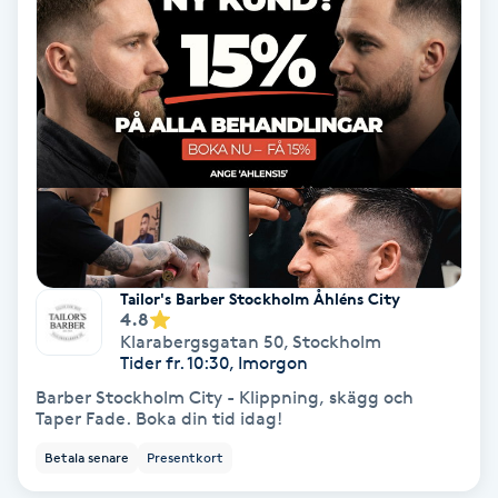
IPL
IPL hårborttagning
IR-massage
J
Japansk massage
K
Tailor's Barber Stockholm Åhléns City
4.8
Klarabergsgatan 50
,
Stockholm
K18
Tider fr. 10:30, Imorgon
Barber Stockholm City - Klippning, skägg och
Katun fransar
Taper Fade. Boka din tid idag!
Betala senare
Presentkort
Kemisk peeling