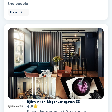
the people
Spa
Presentkort
Spa manikyr & pedikyr
Spa-manikyr
Spa-pedikyr
Spraytan
Stylist
Sugaring
Björn Axén Birger Jarlsgatan 33
4.9
Svensk massage
Birger Jarlsgatan 33
,
Stockholm