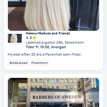
Olaplex
Olaplexbehandling
Ombre
Helena /Meduza and friends
4.8
Lästmakargatan 24b
,
Stockholm
Ombre brows
Tider fr. 10:00, Imorgon
Hyrstol efter 20 års erfarenhet som frisör.
Ombre naglar
Betala senare
Presentkort
Optiker
Ortobionomi
Ortopedi