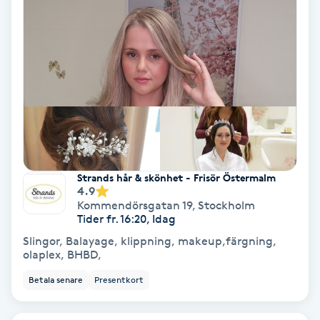
PRP (Platelet Rich Plasma)
PRX-T33
Psoriasis
PT
R
Strands hår & skönhet - Frisör Östermalm
4.9
Kommendörsgatan 19
,
Stockholm
Radiofrekvens
Tider fr. 16:20, Idag
Slingor, Balayage, klippning, makeup,färgning,
Rakning
olaplex, BHBD,
Betala senare
Presentkort
Reflexologi