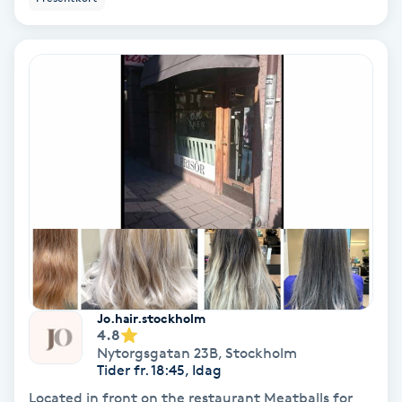
Skoinlägg
Skägg
Skäggfärgning
Skäggklippning
Skäggtrimmning
Skönhet
Jo.hair.stockholm
Slingor
4.8
Nytorgsgatan 23B
,
Stockholm
Tider fr. 18:45, Idag
Sockring
Located in front on the restaurant Meatballs for