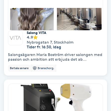
Gruppträning
Gua Sha-massage
Salong VITA
H
4.9
Nybrogatan 7
,
Stockholm
Hatha Yoga
Tider fr. 16:30, Idag
Salongsägaren Maria Boström driver salongen med
passion och ambition att erbjuda det ab...
Headspa
Betala senare
Branschorg.
Healing
Herrklippning
HIFU