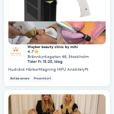
Hollywood Peel
Hot Stone Massage
Hot yoga
Wayber beauty clinic by mihi
Hudföryngring
4.7
Brännkyrkagatan 48
,
Stockholm
Tider fr. 15:20, Idag
Huduppstramning
Hudvård Hårborttagning HIFU Ansiktelyft
Hudvård
Betala senare
Presentkort
Hyaluronsyra
Hyperhidros