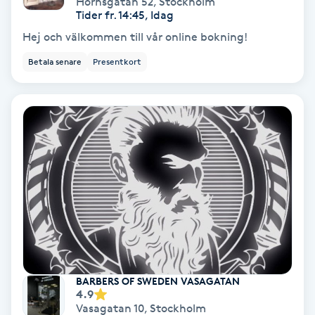
Hornsgatan 52
,
Stockholm
Color correction
Tider fr. 14:45, Idag
Hej och välkommen till vår online bokning!
Cryoterapi
Betala senare
Presentkort
D
Damklippning
Dermapen
Diamantslipning
E
Enzympeeling
Extensions
BARBERS OF SWEDEN VASAGATAN
4.9
Vasagatan 10
,
Stockholm