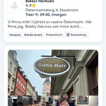
Bobbys Hårstudio
4.9
Fotmassage
Östermalmstorg 4
,
Stockholm
Tider fr. 09:00, Imorgon
Fotsvamp
Vi finns mitt i hjärtat av vackra Östermalm. Här
finns jag, Bobby Oduncu och mina dukti...
Fotvård
Kampanj
Betala senare
Presentkort
Branschorg.
Fransar
Fransborttagning
Fransfärgning
Fransförlängning
Fransförlängning Megavolym