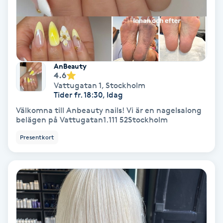
Nagelvård
Naglar borttagning
AnBeauty
4.6
Naglar reparation
Vattugatan 1
,
Stockholm
Tider fr. 18:30, Idag
Naprapati
Välkomna till Anbeauty nails! Vi är en nagelsalong
belägen på Vattugatan1.111 52Stockholm
Navelpiercing
Presentkort
NBE-massage
Ny frisyr
O