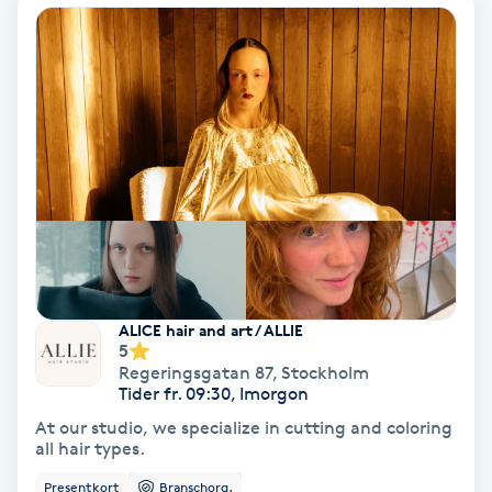
Regndroppsmassage
Reiki
Reikihealing
Reiki massage
Restorative Yoga
Rosacea
ALICE hair and art / ALLIE
5
Regeringsgatan 87
,
Stockholm
Rosenmetoden
Tider fr. 09:30, Imorgon
At our studio, we specialize in cutting and coloring
Ryggmassage
all hair types.
S
Presentkort
Branschorg.