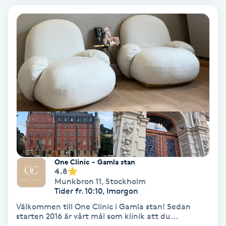
Keratinbehandling
Kinesiologi
Kinesisk medicin
Kiropraktik
Klangmassage
Klippning
One Clinic - Gamla stan
4.8
Munkbron 11
,
Stockholm
Klippning & Slingor
Tider fr. 10:10, Imorgon
Välkommen till One Clinic i Gamla stan! Sedan
Klippning ungdom
starten 2016 är vårt mål som klinik att du...