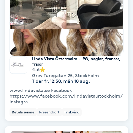
Gruppträning
Gua Sha-massage
H
Hatha Yoga
Linda Vista Östermalm -LPG, naglar, fransar,
frisör
4.6
Headspa
Grev Turegatan 25
,
Stockholm
Tider fr. 12:30, mån 10 aug.
Healing
www.lindavista.se Facebook:
https://www.facebook.com/lindavista.stockholm/
Instagra...
Herrklippning
Betala senare
Presentkort
Friskvård
HIFU