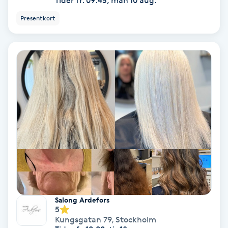
Tider fr. 09:45, mån 10 aug.
Spa
Presentkort
Spa manikyr & pedikyr
Spa-manikyr
Spa-pedikyr
Spraytan
Stylist
Sugaring
Salong Ardefors
5
Svensk massage
Kungsgatan 79
,
Stockholm