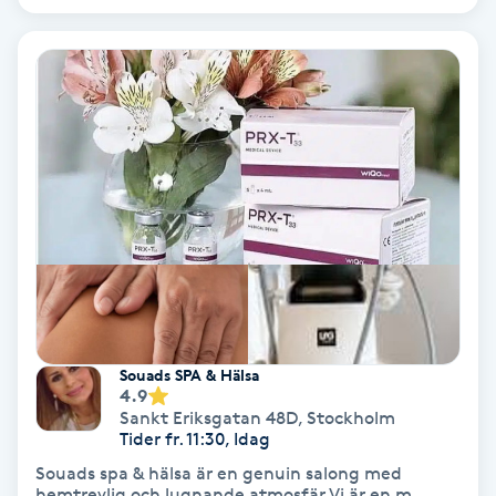
Hypnos
Hårborttagning
Hårbottenbehandling
Hårförlängning
Hårvård
Hälsa
Souads SPA & Hälsa
Hälsprickor
4.9
Sankt Eriksgatan 48D
,
Stockholm
I
Tider fr. 11:30, Idag
Souads spa & hälsa är en genuin salong med
Idrottsmassage
hemtrevlig och lugnande atmosfär.Vi är en m...