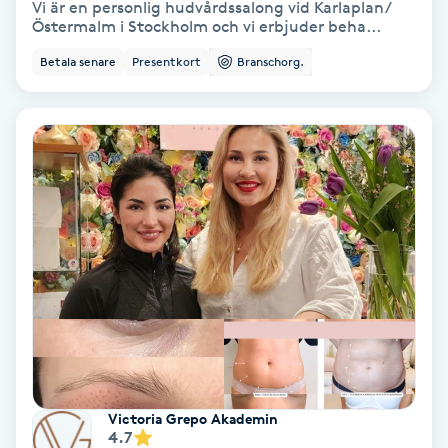
Vi är en personlig hudvårdssalong vid Karlaplan/
Color correction
Östermalm i Stockholm och vi erbjuder beha...
Betala senare
Presentkort
Branschorg.
Cryoterapi
D
Damklippning
Dermapen
Diamantslipning
E
Enzympeeling
Extensions
Victoria Grepo Akademin
4.7