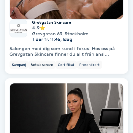
Fransförlängning Volym
Grevgatan Skincare
Fransk manikyr
4.9
Grevgatan 63
,
Stockholm
Tider fr. 11:45, Idag
Fransrengöring
Salongen med dig som kund i fokus! Hos oss på
Grevgatan Skincare finner du allt från ansi...
Frekvensterapi
Kampanj
Betala senare
Certifikat
Presentkort
Friskvård
Friskvårdsmassage
Frisör
Funktionsanalys