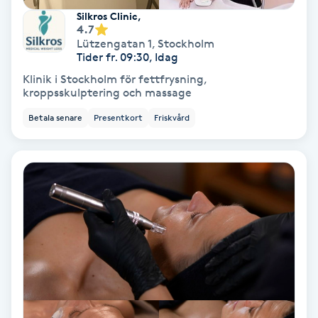
Silkros Clinic,
Fotmassage
4.7
Lützengatan 1
,
Stockholm
Tider fr. 09:30, Idag
Fotsvamp
Klinik i Stockholm för fettfrysning,
kroppsskulptering och massage
Fotvård
Betala senare
Presentkort
Friskvård
Fransar
Fransborttagning
Fransfärgning
Fransförlängning
Fransförlängning Megavolym