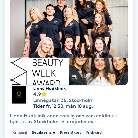
Hollywood Peel
Hot Stone Massage
Hot yoga
Hudföryngring
Huduppstramning
Linné Hudklinik
Hudvård
4.9
Linnégatan 35
,
Stockholm
Tider fr. 12:30, mån 10 aug.
Hyaluronsyra
Linne Hudklinik är en trevlig och vacker klinik i
hjärtat av Stockholm. Vi erbjuder est...
Hyperhidros
Kampanj
Betala senare
Presentkort
Friskvård