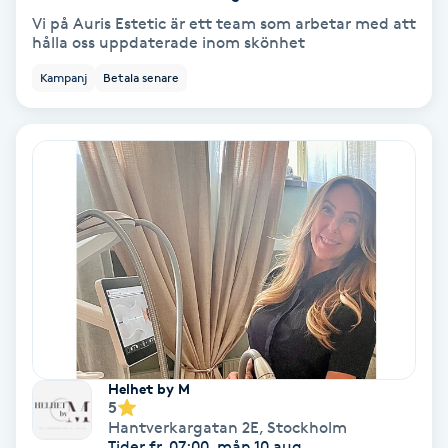
Tvätt & Fön
Vi på Auris Estetic är ett team som arbetar med att
V
hålla oss uppdaterade inom skönhet
Kampanj
Betala senare
Vaccination
Vampyrbehandling
Vaxning
Vaxning brasiliansk
Veterinär
Vibrationsmassage
Helhet by M
5
Vinyasa Yoga
Hantverkargatan 2E
,
Stockholm
Tider fr. 07:00, mån 10 aug.