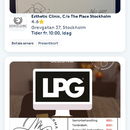
Olaplex
Esthetic Clinic, C/o The Place Stockholm
4.6
Olaplexbehandling
Grevgatan 37
,
Stockholm
Tider fr. 10:00, Idag
Ombre
Betala senare
Presentkort
Ombre brows
Ombre naglar
Optiker
Ortobionomi
Ortopedi