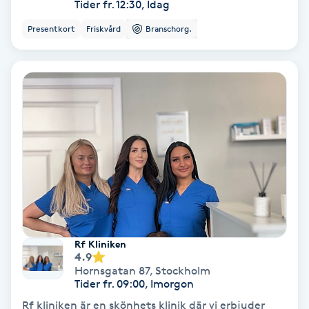
Tider fr. 12:30, Idag
Koppningsmassage
Presentkort
Friskvård
Branschorg.
Kosmetisk tatuering
Kostrådgivning
Kroppsinpackning
Kroppspeeling
Käkledsbehandling
Rf Kliniken
4.9
Kärlbehandling
Hornsgatan 87
,
Stockholm
L
Tider fr. 09:00, Imorgon
Rf kliniken är en skönhets klinik där vi erbjuder