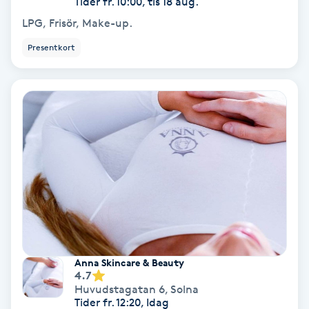
Tider fr. 10:00, tis 18 aug.
LPG, Frisör, Make-up.
Svettbehandling
T
Presentkort
Tuina-massage
Taktil massage
Tandblekning
Tandläkare
Tatuering
Anna Skincare & Beauty
Tatueringsborttagning
4.7
Huvudstagatan 6
,
Solna
Tider fr. 12:20, Idag