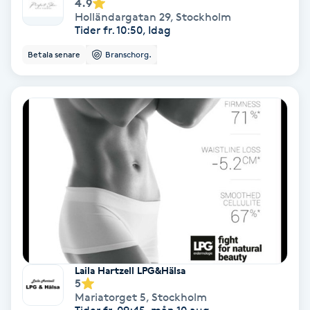
4.9
Holländargatan 29
,
Stockholm
Skoinlägg
Tider fr. 10:50, Idag
Betala senare
Branschorg.
Skägg
Skäggfärgning
Skäggklippning
Skäggtrimmning
Skönhet
Slingor
Laila Hartzell LPG&Hälsa
5
Sockring
Mariatorget 5
,
Stockholm