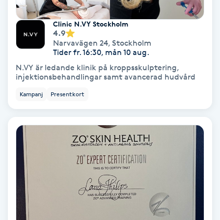
Clinic N.VY Stockholm
Nagelvård
4.9
Narvavägen 24
,
Stockholm
Tider fr. 16:30, mån 10 aug.
Naglar borttagning
N.VY är ledande klinik på kroppsskulptering,
injektionsbehandlingar samt avancerad hudvård
Naglar reparation
Kampanj
Presentkort
Naprapati
Navelpiercing
NBE-massage
Ny frisyr
O