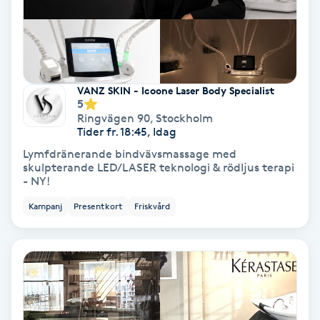
Färgning
Föning
G
VANZ SKIN - Icoone Laser Body Specialist
5
Gel naglar
Ringvägen 90
,
Stockholm
Tider fr. 18:45, Idag
Lymfdränerande bindvävsmassage med
Gelenaglar
skulpterande LED/LASER teknologi & rödljus terapi
- NY!
Gellack
Kampanj
Presentkort
Friskvård
Gellack med förstärkning
Gravidmassage
Gravidyoga