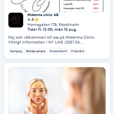
Osteopati
P
Miderma clinic AB
4.8
Hornsgatan 178
,
Stockholm
Paraffinbehandling
Tider fr. 13:00, mån 10 aug.
Hej och välkommen till oss på Miderma Clinic.
Pedikyr
Viktigt information ! NY LAG (2021:36...
Kampanj
Betala senare
Presentkort
Friskvård
Pensionärklippning
Permanent
Permanent hårborttagning
Permanent ögonbrynsmakeup
Personal shopper