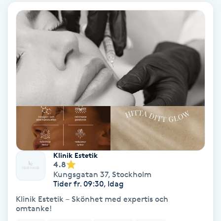
Ansiktsbehandling djuprengörande
B
Babylights
Balayage
Bambumassage
Barber
Klinik Estetik
Barnklippning
4.8
Kungsgatan 37
,
Stockholm
Tider fr. 09:30, Idag
BIAB
Klinik Estetik – Skönhet med expertis och
omtanke!
Blowout