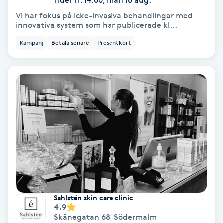
Tider fr. 14:00, mån 10 aug.
Vi har fokus på icke-invasiva behandlingar med
Keratinbehandling
innovativa system som har publicerade kl...
Kampanj
Betala senare
Presentkort
Kinesiologi
Kinesisk medicin
Kiropraktik
Klangmassage
Klippning
Klippning & Slingor
Sahlstén skin care clinic
4.9
Klippning ungdom
Skånegatan 68
,
Södermalm