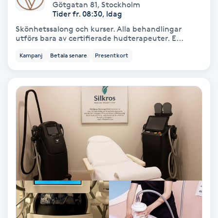
Extensions borttagning
Götgatan 81
,
Stockholm
Tider fr. 08:30, Idag
Skönhetssalong och kurser. Alla behandlingar
Eyeliner-tatuering
utförs bara av certifierade hudterapeuter. E...
F
Kampanj
Betala senare
Presentkort
Face framing
Faceliftmassage
Fet hårbotten
Fettreducering
Fibromassage
Fillers