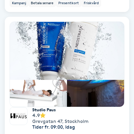
Kampanj
Betala senare
Presentkort
Friskvård
Bottenfärg
Brynformning
Brynfärgning
Brynplockning
Bröllopsuppsättning
C
Celluliter
Studio Paus
4.9
Coachning
Grevgatan 47
,
Stockholm
Tider fr. 09:00, Idag