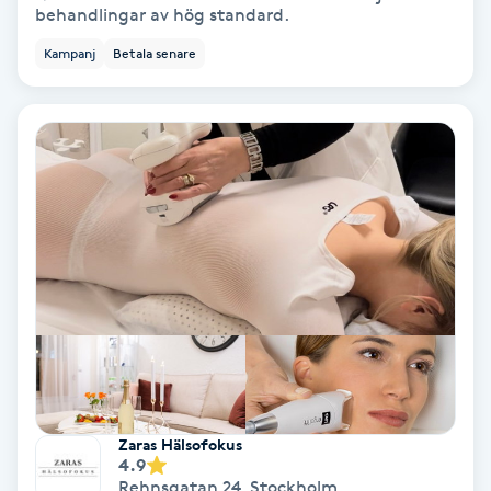
Laserbehandling
behandlingar av hög standard.
Kampanj
Betala senare
Lashlift Keratin
LED-ljusterapi
Liktornar
LPG
LPG-behandling
LPG-massage
Luggklippning
Zaras Hälsofokus
4.9
Rehnsgatan 24
,
Stockholm