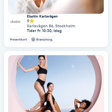
Personlig tränare
Elastin Karlavägen
5
Picolaser
Karlavägen 86
,
Stockholm
Tider fr. 10:30, Idag
Piercing
Presentkort
Branschorg.
Pigmentbehandling
Pigmentfläckar
Plastikkirurgi
Powder brows
Power Yoga