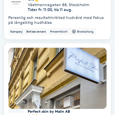
Västmannagatan 88
,
Stockholm
Samtalsterapi
Tider fr. 11:00, tis 11 aug.
Personlig och resultatinriktad hudvård med fokus
på långsiktig hudhälsa
Senioryoga
Kampanj
Betala senare
Presentkort
Branschorg.
Shiatsu
Singelfransar
Sjukgymnastik
Skalpmassage
Skinbooster
Sklerosering
Perfect skin by Malin AB