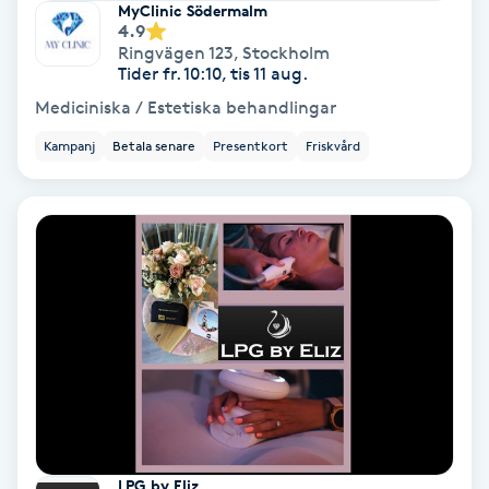
MyClinic Södermalm
4.9
Medium
Ringvägen 123
,
Stockholm
Tider fr. 10:10, tis 11 aug.
Megavolymfransar
Mediciniska / Estetiska behandlingar
Kampanj
Betala senare
Presentkort
Friskvård
Melasma
Mesoterapi
MicroPen
Microshading
Mixfransar
N
Nagelförlängning
LPG by Eliz