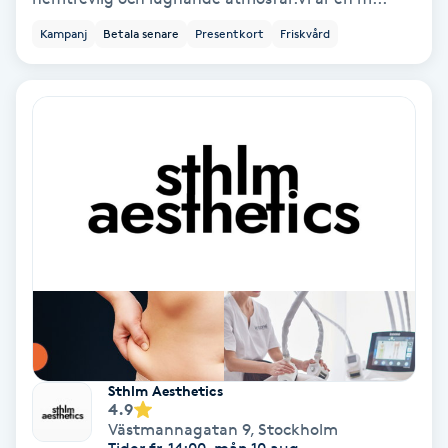
Kampanj
Betala senare
Presentkort
Friskvård
IPL
IPL hårborttagning
IR-massage
J
Japansk massage
K
K18
Katun fransar
Sthlm Aesthetics
4.9
Kemisk peeling
Västmannagatan 9
,
Stockholm