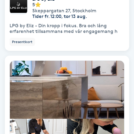
5
Skeppargatan 27
,
Stockholm
Nagelförlängning akryl
Tider fr. 12:00, tor 13 aug.
LPG by Eliz - Din kropp i fokus. Bra och lång
erfarenhet tillsammans med vår engagemang h
Nagelförlängning gelé
Presentkort
Nagelförlängning glasfiber
Nagelförlängning silke
Nagelförstärkning
Nagelklippning
Nagelsvamp
Nageltrång