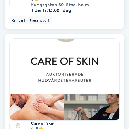
Regndroppsmassage
Kungsgatan 80
,
Stockholm
Tider fr. 13:00, Idag
Reiki
Kampanj
Presentkort
Reikihealing
Reiki massage
Restorative Yoga
Rosacea
Rosenmetoden
Ryggmassage
Care of Skin
S
4.9