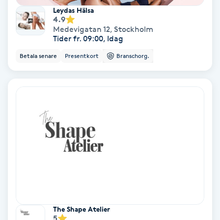
Leydas Hälsa
4.9
PRP (Platelet Rich Plasma)
Medevigatan 12
,
Stockholm
Tider fr. 09:00, Idag
PRX-T33
Betala senare
Presentkort
Branschorg.
Psoriasis
PT
R
Radiofrekvens
Rakning
Reflexologi
The Shape Atelier
5