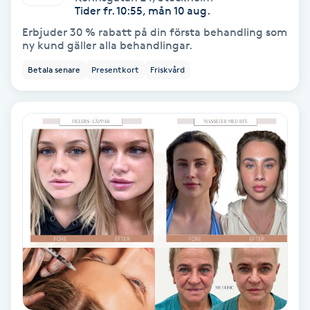
Lymfmassage
Tider fr. 10:55, mån 10 aug.
Erbjuder 30 % rabatt på din första behandling som
Läpptatuering
ny kund gäller alla behandlingar.
M
Betala senare
Presentkort
Friskvård
Makeup
Manikyr & Pedikyr
Massage
Medial vägledning
Medicinsk massage
Meditation