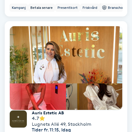
Terapi
Kampanj
Betala senare
Presentkort
Friskvård
Branschorg.
Thaimassage
Toning
Torr hårbotten
Torrborstning
Triggerpunktsmassage
Trådning
Auris Estetic AB
Träning
4.7
Lugnets Allé 49
,
Stockholm
Tider fr. 11:15, Idag