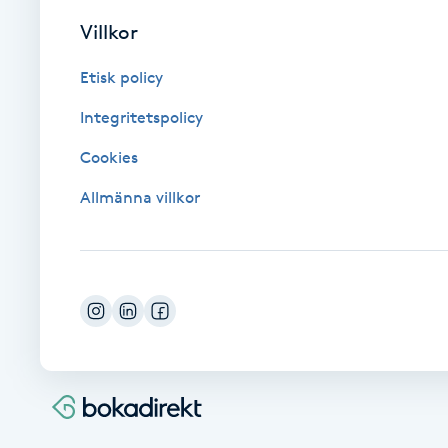
Cryoterapi
Villkor
D
Etisk policy
Damklippning
Integritetspolicy
Dermapen
Cookies
Allmänna villkor
Diamantslipning
E
Enzympeeling
Extensions
Extensions borttagning