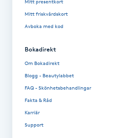
Mitt presentkort
Brynformning
Mitt friskvårdskort
Avboka med kod
Brynfärgning
Brynplockning
Bokadirekt
Om Bokadirekt
Bröllopsuppsättning
C
Blogg - Beautylabbet
FAQ - Skönhetsbehandlingar
Celluliter
Fakta & Råd
Coachning
Karriär
Color correction
Support