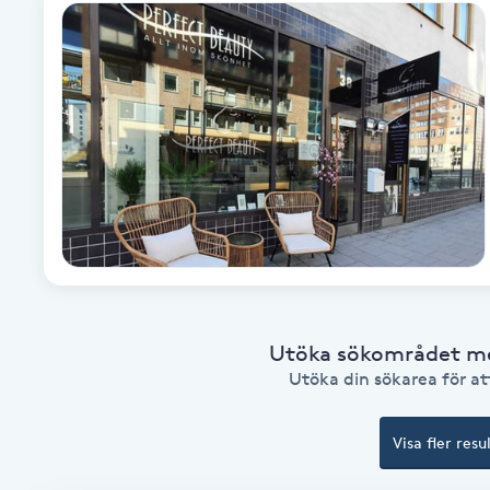
Alternativmedicin
Andningsmassage
Ansiktslyft utan kirurgi
Aromamassage
Ashtanga Yoga
Ayurveda
Utöka sökområdet med
Utöka din sökarea för att
Ayurvedisk Massage
Visa fler resu
Ansiktsbehandling djuprengörande
B