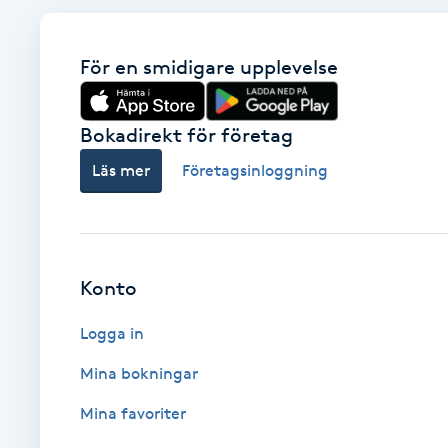
Babylights
För en smidigare upplevelse
Balayage
Bokadirekt för företag
Bambumassage
Läs mer
Företagsinloggning
Barber
Barnklippning
Konto
BIAB
Logga in
Mina bokningar
Blowout
Mina favoriter
Bottenfärg