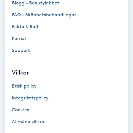
Blogg - Beautylabbet
Bottenfärg
FAQ - Skönhetsbehandlingar
Fakta & Råd
Brynformning
Karriär
Brynfärgning
Support
Brynplockning
Villkor
Bröllopsuppsättning
Etisk policy
C
Integritetspolicy
Celluliter
Cookies
Coachning
Allmäna villkor