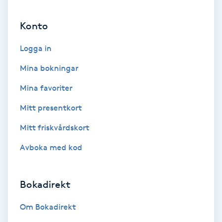
Ansiktsbehandling djuprengörande
Konto
B
Logga in
Babylights
Mina bokningar
Balayage
Mina favoriter
Bambumassage
Mitt presentkort
Mitt friskvårdskort
Barber
Avboka med kod
Barnklippning
Bokadirekt
BIAB
Om Bokadirekt
Blowout