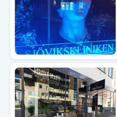
Babylights
Balayage
Bambumassage
Barber
Barnklippning
BIAB
Blowout
Bottenfärg