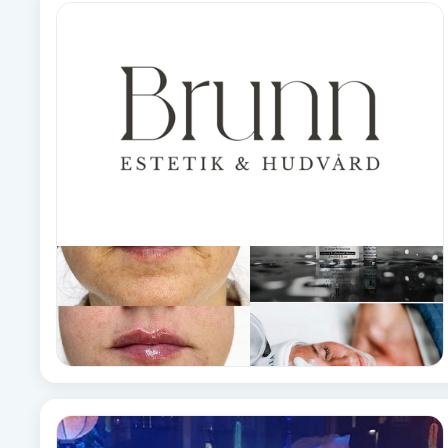
Alternativmedicin
Andningsmassage
Ansiktslyft utan kirurgi
Aromamassage
Ashtanga Yoga
Ayurveda
Ayurvedisk Massage
Ansiktsbehandling djuprengörande
B