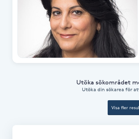
Cryoterapi
D
Damklippning
Dermapen
Diamantslipning
E
Utöka sökområdet med
Enzympeeling
Utöka din sökarea för att
Extensions
Visa fler resu
Extensions borttagning