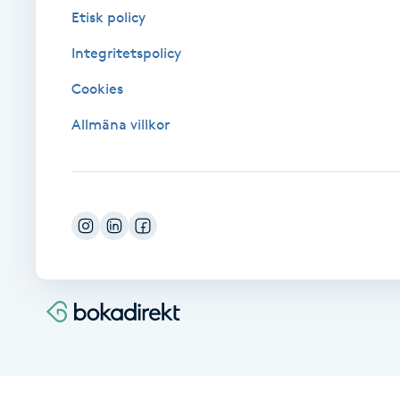
Etisk policy
Fransk manikyr
Integritetspolicy
Fransrengöring
Cookies
Frekvensterapi
Allmäna villkor
Friskvård
Friskvårdsmassage
Frisör
Funktionsanalys
Färgning