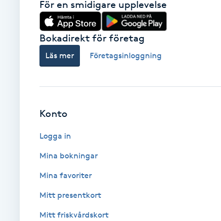
Eyeliner-tatuering
För en smidigare upplevelse
F
Bokadirekt för företag
Face framing
Läs mer
Företagsinloggning
Faceliftmassage
Fet hårbotten
Konto
Fettreducering
Logga in
Fibromassage
Mina bokningar
Mina favoriter
Fillers
Mitt presentkort
Fotmassage
Mitt friskvårdskort