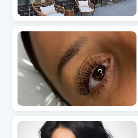
Brynformning
Brynfärgning
Brynplockning
Bröllopsuppsättning
C
Celluliter
Coachning
Color correction